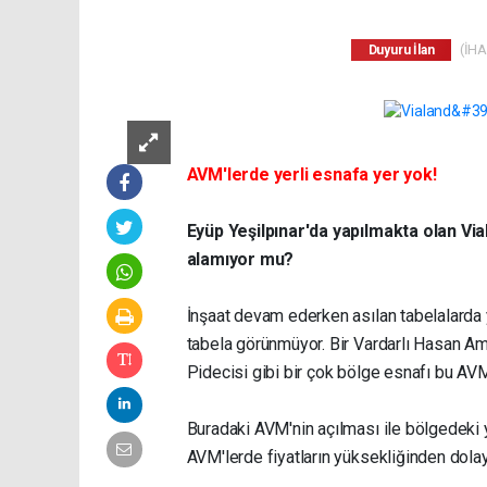
(İHA)
Duyuru İlan
AVM'lerde yerli esnafa yer yok!
Eyüp Yeşilpınar'da yapılmakta olan V
alamıyor mu?
İnşaat devam ederken asılan tabelalarda y
tabela görünmüyor. Bir Vardarlı Hasan Am
Pidecisi gibi bir çok bölge esnafı bu AVM
Buradaki AVM'nin açılması ile bölgedeki y
AVM'lerde fiyatların yüksekliğinden dolay