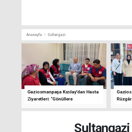
Anasayfa
Sultangazi
Gaziosmanpaşa Kızılay’dan Hasta
Gazios
Ziyaretleri: “Gönüllere
Rüzgârı
Dokunuyoruz”
Kısa Sü
Oluştu
Sultangazi