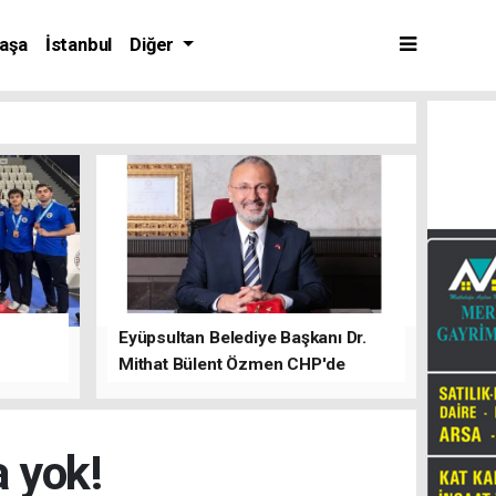
aşa
İstanbul
Diğer
Eyüpsultan Belediye Başkanı Dr.
Mithat Bülent Özmen CHP'de
kalacağını ifade etti.
a yok!