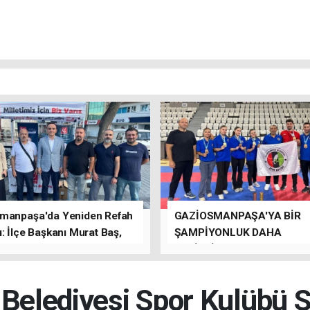
manpaşa'da Yeniden Refah
GAZİOSMANPAŞA'YA BİR
: İlçe Başkanı Murat Baş,
ŞAMPİYONLUK DAHA
rede Güçlü Bir Sinerji
GETİRDİLER.
rdu
 Belediyesi Spor Kulübü S