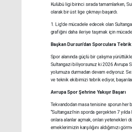
Kulübü ligi birinci sırada tamamlarken, S
olarak bir üst lige çıkmayı başardı.
1. Lig'de mücadele edecek olan Sultanga
grafiğini daha ileriye taşımak için mücad
Başkan Dursun’dan Sporculara Tebrik
Spor alanında güçlü bir çalışma yürüttükl
Sultangazi biliyorsunuz ki 2026 Avrupa Sp
yolumuza durmadan devam ediyoruz. Sezo
ve teknik ekibimizi tebrik ediyor, başarıla
Avrupa Spor Şehrine Yakışır Başarı
Tekvandodan masa tenisine sporun her bra
“Sultangazi’nin sporda gerçekten 7 yılda 
onlara alanlar açmak, onları yetenekleri
emeklerimizin karşılığını aldığımızı görm