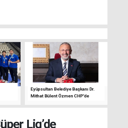
Eyüpsultan Belediye Başkanı Dr.
Mithat Bülent Özmen CHP'de
kalacağını ifade etti.
üper Lig’de