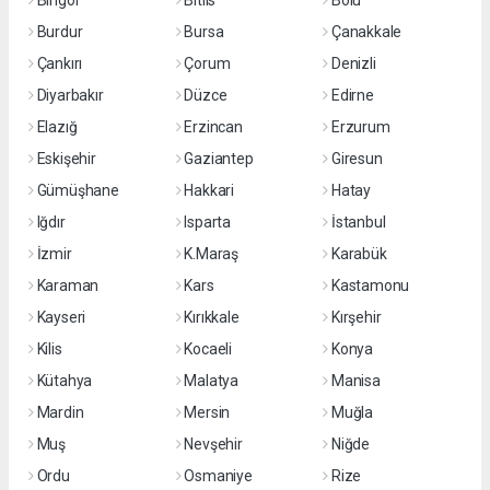
Bingöl
Bitlis
Bolu
Burdur
Bursa
Çanakkale
Çankırı
Çorum
Denizli
Diyarbakır
Düzce
Edirne
Elazığ
Erzincan
Erzurum
Eskişehir
Gaziantep
Giresun
Gümüşhane
Hakkari
Hatay
Iğdır
Isparta
İstanbul
İzmir
K.Maraş
Karabük
Karaman
Kars
Kastamonu
Kayseri
Kırıkkale
Kırşehir
Kilis
Kocaeli
Konya
Kütahya
Malatya
Manisa
Mardin
Mersin
Muğla
Muş
Nevşehir
Niğde
Ordu
Osmaniye
Rize