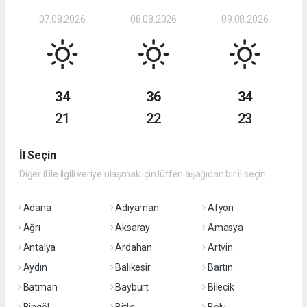
07.08.2026
08.08.2026
09.08.2026
34
36
34
21
22
23
İl Seçin
Diğer il ile ilgili veriye ulaşmak için lütfen aşağıdan bir il seçin
Adana
Adıyaman
Afyon
Ağrı
Aksaray
Amasya
Antalya
Ardahan
Artvin
Aydın
Balıkesir
Bartın
Batman
Bayburt
Bilecik