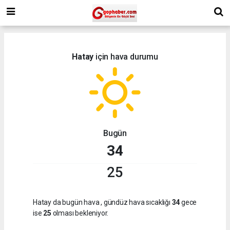
Hatay
için hava durumu
Bugün
34
25
Hatay da bugün hava
, gündüz hava sıcaklığı
34
gece
ise
25
olması bekleniyor.