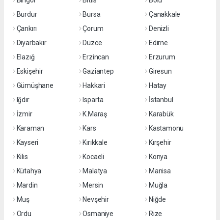
Bingöl
Bitlis
Bolu
Burdur
Bursa
Çanakkale
Çankırı
Çorum
Denizli
Diyarbakır
Düzce
Edirne
Elazığ
Erzincan
Erzurum
Eskişehir
Gaziantep
Giresun
Gümüşhane
Hakkari
Hatay
Iğdır
Isparta
İstanbul
İzmir
K.Maraş
Karabük
Karaman
Kars
Kastamonu
Kayseri
Kırıkkale
Kırşehir
Kilis
Kocaeli
Konya
Kütahya
Malatya
Manisa
Mardin
Mersin
Muğla
Muş
Nevşehir
Niğde
Ordu
Osmaniye
Rize