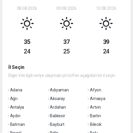
08.08.2026
09.08.2026
10.08.2026
35
37
39
24
25
24
İl Seçin
Diğer il ile ilgili veriye ulaşmak için lütfen aşağıdan bir il seçin
Adana
Adıyaman
Afyon
Ağrı
Aksaray
Amasya
Antalya
Ardahan
Artvin
Aydın
Balıkesir
Bartın
Batman
Bayburt
Bilecik