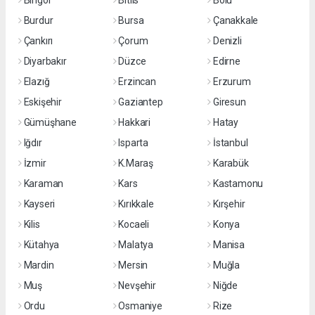
Bingöl
Bitlis
Bolu
Burdur
Bursa
Çanakkale
Çankırı
Çorum
Denizli
Diyarbakır
Düzce
Edirne
Elazığ
Erzincan
Erzurum
Eskişehir
Gaziantep
Giresun
Gümüşhane
Hakkari
Hatay
Iğdır
Isparta
İstanbul
İzmir
K.Maraş
Karabük
Karaman
Kars
Kastamonu
Kayseri
Kırıkkale
Kırşehir
Kilis
Kocaeli
Konya
Kütahya
Malatya
Manisa
Mardin
Mersin
Muğla
Muş
Nevşehir
Niğde
Ordu
Osmaniye
Rize