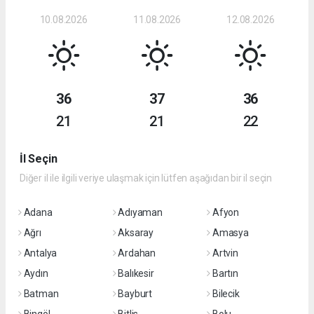
10.08.2026
11.08.2026
12.08.2026
36
37
36
21
21
22
İl Seçin
Diğer il ile ilgili veriye ulaşmak için lütfen aşağıdan bir il seçin
Adana
Adıyaman
Afyon
Ağrı
Aksaray
Amasya
Antalya
Ardahan
Artvin
Aydın
Balıkesir
Bartın
Batman
Bayburt
Bilecik