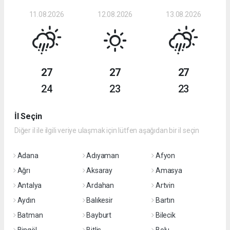
11.08.2026
12.08.2026
13.08.2026
27
27
27
24
23
23
İl Seçin
Diğer il ile ilgili veriye ulaşmak için lütfen aşağıdan bir il seçin
Adana
Adıyaman
Afyon
Ağrı
Aksaray
Amasya
Antalya
Ardahan
Artvin
Aydın
Balıkesir
Bartın
Batman
Bayburt
Bilecik