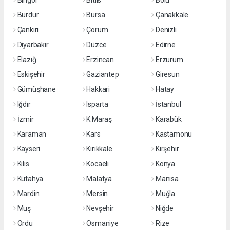
Bingöl
Bitlis
Bolu
Burdur
Bursa
Çanakkale
Çankırı
Çorum
Denizli
Diyarbakır
Düzce
Edirne
Elazığ
Erzincan
Erzurum
Eskişehir
Gaziantep
Giresun
Gümüşhane
Hakkari
Hatay
Iğdır
Isparta
İstanbul
İzmir
K.Maraş
Karabük
Karaman
Kars
Kastamonu
Kayseri
Kırıkkale
Kırşehir
Kilis
Kocaeli
Konya
Kütahya
Malatya
Manisa
Mardin
Mersin
Muğla
Muş
Nevşehir
Niğde
Ordu
Osmaniye
Rize