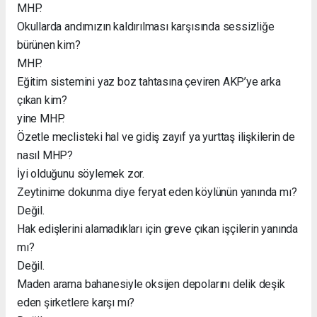
MHP.
Okullarda andımızın kaldırılması karşısında sessizliğe
bürünen kim?
MHP.
Eğitim sistemini yaz boz tahtasına çeviren AKP’ye arka
çıkan kim?
yine MHP.
Özetle meclisteki hal ve gidiş zayıf ya yurttaş ilişkilerin de
nasıl MHP?
İyi olduğunu söylemek zor.
Zeytinime dokunma diye feryat eden köylünün yanında mı?
Değil.
Hak edişlerini alamadıkları için greve çıkan işçilerin yanında
mı?
Değil.
Maden arama bahanesiyle oksijen depolarını delik deşik
eden şirketlere karşı mı?