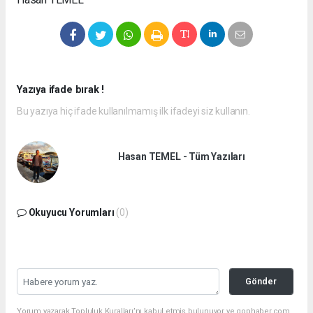
Yazıya ifade bırak !
Bu yazıya hiç ifade kullanılmamış ilk ifadeyi siz kullanın.
Hasan TEMEL - Tüm Yazıları
Okuyucu Yorumları
(0)
Gönder
Yorum yazarak Topluluk Kuralları’nı kabul etmiş bulunuyor ve gophaber.com