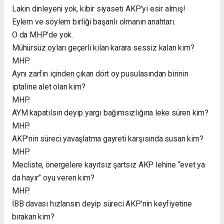
Lakin dinleyeni yok, kibir siyaseti AKP’yi esir almış!
Eylem ve söylem birliği başarılı olmanın anahtarı.
O da MHP’de yok.
Mühürsüz oyları geçerli kılan karara sessiz kalan kim?
MHP.
Aynı zarfın içinden çıkan dört oy pusulasından birinin
iptaline alet olan kim?
MHP.
AYM kapatılsın deyip yargı bağımsızlığına leke süren kim?
MHP.
AKP’nin süreci yavaşlatma gayreti karşısında susan kim?
MHP.
Mecliste, önergelere kayıtsız şartsız AKP lehine “evet ya
da hayır” oyu veren kim?
MHP.
İBB davası hızlansın deyip süreci AKP’nin keyfiyetine
bırakan kim?