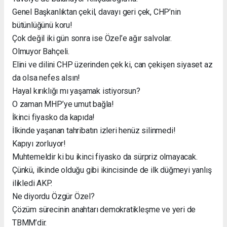
Genel Başkanlıktan çekil, davayı geri çek, CHP’nin
bütünlüğünü koru!
Çok değil iki gün sonra ise Özel’e ağır salvolar.
Olmuyor Bahçeli.
Elini ve dilini CHP üzerinden çek ki, can çekişen siyaset az
da olsa nefes alsın!
Hayal kırıklığı mı yaşamak istiyorsun?
O zaman MHP’ye umut bağla!
İkinci fiyasko da kapıda!
İlkinde yaşanan tahribatın izleri henüz silinmedi!
Kapıyı zorluyor!
Muhtemeldir ki bu ikinci fiyasko da sürpriz olmayacak.
Çünkü, ilkinde olduğu gibi ikincisinde de ilk düğmeyi yanlış
ilikledi AKP.
Ne diyordu Özgür Özel?
Çözüm sürecinin anahtarı demokratikleşme ve yeri de
TBMM’dir.