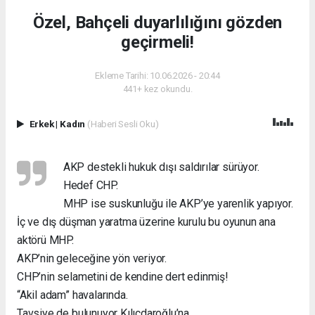
Özel, Bahçeli duyarlılığını gözden
geçirmeli!
Ekleme Tarihi: 10.06.2026 - 20:44
441+ kez okundu.
Erkek
|
Kadın
(Haberi Sesli Oku)
AKP destekli hukuk dışı saldırılar sürüyor.
Hedef CHP.
MHP ise suskunluğu ile AKP’ye yarenlik yapıyor.
İç ve dış düşman yaratma üzerine kurulu bu oyunun ana
aktörü MHP.
AKP’nin geleceğine yön veriyor.
CHP’nin selametini de kendine dert edinmiş!
“Akil adam” havalarında.
Tavsiye de bulunuyor Kılıçdaroğlu’na.