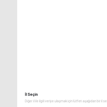
İl Seçin
Diğer il ile ilgili veriye ulaşmak için lütfen aşağıdan bir il s