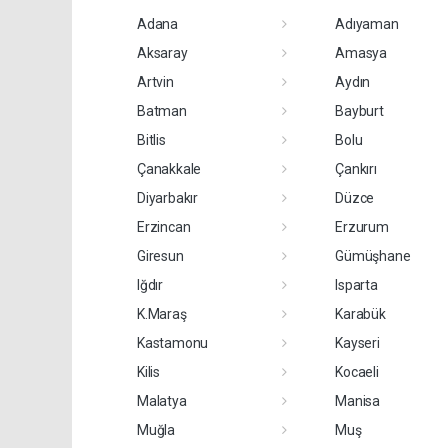
Adana
Adıyaman
Aksaray
Amasya
Artvin
Aydın
Batman
Bayburt
Bitlis
Bolu
Çanakkale
Çankırı
Diyarbakır
Düzce
Erzincan
Erzurum
Giresun
Gümüşhane
Iğdır
Isparta
K.Maraş
Karabük
Kastamonu
Kayseri
Kilis
Kocaeli
Malatya
Manisa
Muğla
Muş