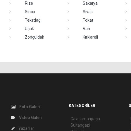
Rize
Sakarya
Sinop
Sivas
Tekirdağ
Tokat
Uşak
Van
Zonguldak
Kırklareli
KATEGORİLER
S
Foto Galeri
Video Galeri
Gaziosmanpaşa
Sultangazi
Yazarlar