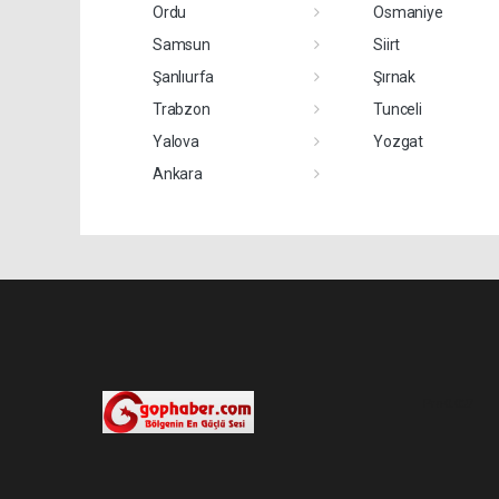
Ordu
Osmaniye
Samsun
Siirt
Şanlıurfa
Şırnak
Trabzon
Tunceli
Yalova
Yozgat
Ankara
Pro-0.027