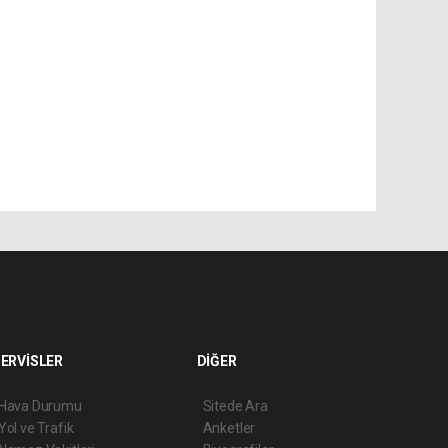
ERVİSLER
DİĞER
Hava Durumu
Sitede Ara
Yol ve Trafik
Anketler