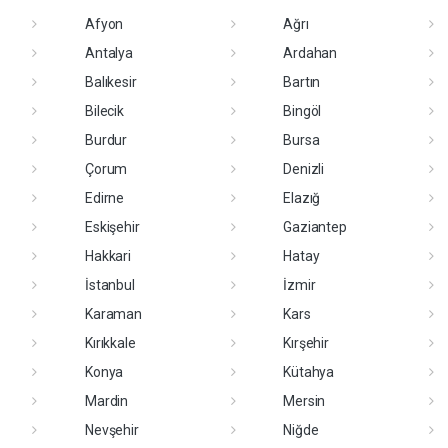
Afyon
Ağrı
Antalya
Ardahan
Balıkesir
Bartın
Bilecik
Bingöl
Burdur
Bursa
Çorum
Denizli
Edirne
Elazığ
Eskişehir
Gaziantep
Hakkari
Hatay
İstanbul
İzmir
Karaman
Kars
Kırıkkale
Kırşehir
Konya
Kütahya
Mardin
Mersin
Nevşehir
Niğde