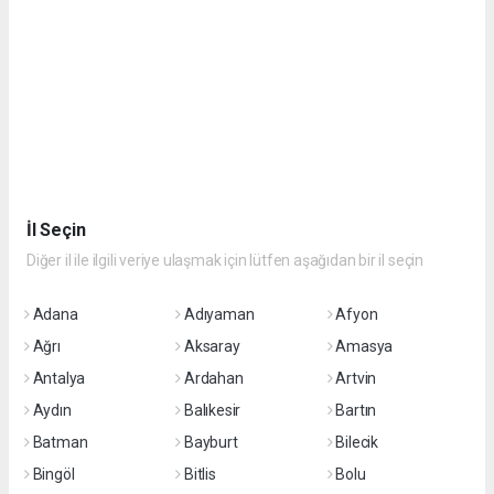
İl Seçin
Diğer il ile ilgili veriye ulaşmak için lütfen aşağıdan bir il seçin
Adana
Adıyaman
Afyon
Ağrı
Aksaray
Amasya
Antalya
Ardahan
Artvin
Aydın
Balıkesir
Bartın
Batman
Bayburt
Bilecik
Bingöl
Bitlis
Bolu