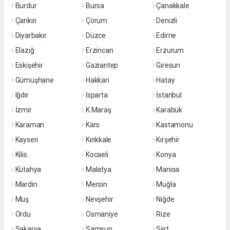
Burdur
Bursa
Çanakkale
Çankırı
Çorum
Denizli
Diyarbakır
Düzce
Edirne
Elazığ
Erzincan
Erzurum
Eskişehir
Gaziantep
Giresun
Gümüşhane
Hakkari
Hatay
Iğdır
Isparta
İstanbul
İzmir
K.Maraş
Karabük
Karaman
Kars
Kastamonu
Kayseri
Kırıkkale
Kırşehir
Kilis
Kocaeli
Konya
Kütahya
Malatya
Manisa
Mardin
Mersin
Muğla
Muş
Nevşehir
Niğde
Ordu
Osmaniye
Rize
Sakarya
Samsun
Siirt