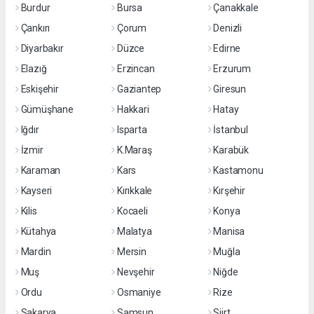
Burdur
Bursa
Çanakkale
Çankırı
Çorum
Denizli
Diyarbakır
Düzce
Edirne
Elazığ
Erzincan
Erzurum
Eskişehir
Gaziantep
Giresun
Gümüşhane
Hakkari
Hatay
Iğdır
Isparta
İstanbul
İzmir
K.Maraş
Karabük
Karaman
Kars
Kastamonu
Kayseri
Kırıkkale
Kırşehir
Kilis
Kocaeli
Konya
Kütahya
Malatya
Manisa
Mardin
Mersin
Muğla
Muş
Nevşehir
Niğde
Ordu
Osmaniye
Rize
Sakarya
Samsun
Siirt