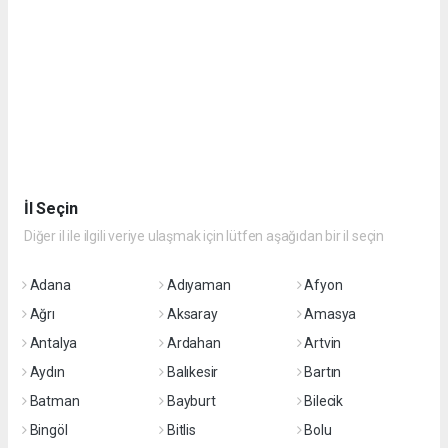
İl Seçin
Diğer il ile ilgili veriye ulaşmak için lütfen aşağıdan bir il seçin
Adana
Adıyaman
Afyon
Ağrı
Aksaray
Amasya
Antalya
Ardahan
Artvin
Aydın
Balıkesir
Bartın
Batman
Bayburt
Bilecik
Bingöl
Bitlis
Bolu