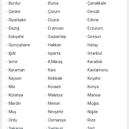
Burdur
Bursa
Çanakkale
Çankırı
Çorum
Denizli
Diyarbakır
Düzce
Edirne
Elazığ
Erzincan
Erzurum
Eskişehir
Gaziantep
Giresun
Gümüşhane
Hakkari
Hatay
Iğdır
Isparta
İstanbul
İzmir
K.Maraş
Karabük
Karaman
Kars
Kastamonu
Kayseri
Kırıkkale
Kırşehir
Kilis
Kocaeli
Konya
Kütahya
Malatya
Manisa
Mardin
Mersin
Muğla
Muş
Nevşehir
Niğde
Ordu
Osmaniye
Rize
Sakarya
Samsun
Siirt