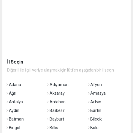
İl Seçin
Diğer il ile ilgili veriye ulaşmak için lütfen aşağıdan bir il seçin
Adana
Adıyaman
Afyon
Ağrı
Aksaray
Amasya
Antalya
Ardahan
Artvin
Aydın
Balıkesir
Bartın
Batman
Bayburt
Bilecik
Bingöl
Bitlis
Bolu