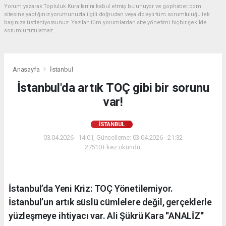
Yorum yazarak Topluluk Kuralları’nı kabul etmiş bulunuyor ve gophaber.com
sitesine yaptığınız yorumunuzla ilgili doğrudan veya dolaylı tüm sorumluluğu tek
başınıza üstleniyorsunuz. Yazılan tüm yorumlardan site yönetimi hiçbir şekilde
sorumlu tutulamaz.
Anasayfa
İstanbul
İstanbul'da artık TOÇ gibi bir sorunu
var!
İSTANBUL
03.04.2026 - 14:01, Güncelleme: 03.04.2026 - 21:32
27510+ kez okundu.
İstanbul’da Yeni Kriz: TOÇ Yönetilemiyor.
İstanbul’un artık süslü cümlelere değil, gerçeklerle
yüzleşmeye ihtiyacı var. Ali Şükrü Kara ''ANALİZ''