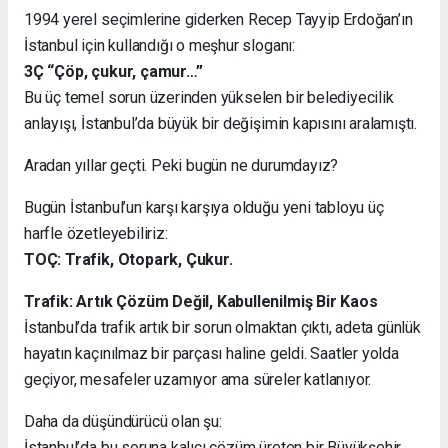
1994 yerel seçimlerine giderken Recep Tayyip Erdoğan’ın
İstanbul için kullandığı o meşhur sloganı:
3Ç “Çöp, çukur, çamur…”
Bu üç temel sorun üzerinden yükselen bir belediyecilik
anlayışı, İstanbul’da büyük bir değişimin kapısını aralamıştı.
Aradan yıllar geçti. Peki bugün ne durumdayız?
Bugün İstanbul’un karşı karşıya olduğu yeni tabloyu üç
harfle özetleyebiliriz:
TOÇ: Trafik, Otopark, Çukur.
Trafik: Artık Çözüm Değil, Kabullenilmiş Bir Kaos
İstanbul’da trafik artık bir sorun olmaktan çıktı, adeta günlük
hayatın kaçınılmaz bir parçası haline geldi. Saatler yolda
geçiyor, mesafeler uzamıyor ama süreler katlanıyor.
Daha da düşündürücü olan şu:
İstanbul’da bu soruna kalıcı çözüm üreten bir Büyükşehir