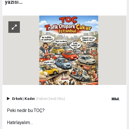
yazısı...
Erkek
|
Kadın
(Haberi Sesli Oku)
Peki nedir bu TOÇ?
Hatırlayalım…