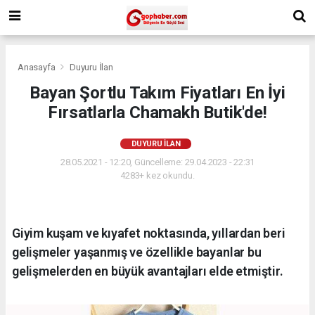
Anasayfa
Duyuru İlan
Bayan Şortlu Takım Fiyatları En İyi
Fırsatlarla Chamakh Butik'de!
DUYURU İLAN
28.05.2021 - 12:20, Güncelleme: 29.04.2023 - 22:31
4283+ kez okundu.
Giyim kuşam ve kıyafet noktasında, yıllardan beri
gelişmeler yaşanmış ve özellikle bayanlar bu
gelişmelerden en büyük avantajları elde etmiştir.