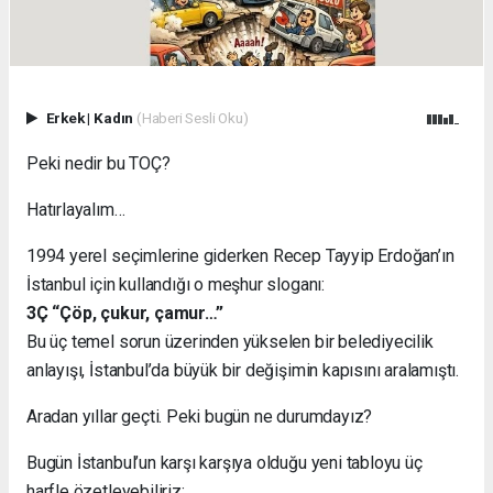
Erkek
|
Kadın
(Haberi Sesli Oku)
Peki nedir bu TOÇ?
Hatırlayalım…
1994 yerel seçimlerine giderken Recep Tayyip Erdoğan’ın
İstanbul için kullandığı o meşhur sloganı:
3Ç “Çöp, çukur, çamur…”
Bu üç temel sorun üzerinden yükselen bir belediyecilik
anlayışı, İstanbul’da büyük bir değişimin kapısını aralamıştı.
Aradan yıllar geçti. Peki bugün ne durumdayız?
Bugün İstanbul’un karşı karşıya olduğu yeni tabloyu üç
harfle özetleyebiliriz: