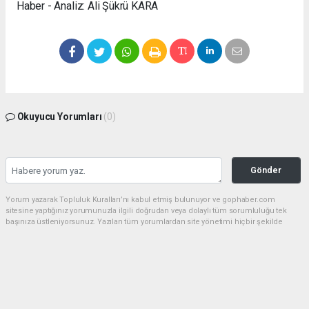
Haber - Analiz: Ali Şükrü KARA
Okuyucu Yorumları
(0)
Gönder
Yorum yazarak Topluluk Kuralları’nı kabul etmiş bulunuyor ve gophaber.com
sitesine yaptığınız yorumunuzla ilgili doğrudan veya dolaylı tüm sorumluluğu tek
başınıza üstleniyorsunuz. Yazılan tüm yorumlardan site yönetimi hiçbir şekilde
sorumlu tutulamaz.