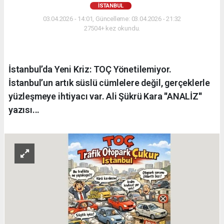
İSTANBUL
03.04.2026 - 14:01, Güncelleme: 03.04.2026 - 21:32
27504+ kez okundu.
İstanbul’da Yeni Kriz: TOÇ Yönetilemiyor.
İstanbul’un artık süslü cümlelere değil, gerçeklerle
yüzleşmeye ihtiyacı var. Ali Şükrü Kara ''ANALİZ''
yazısı...