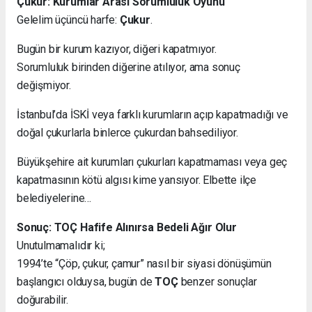
Çukur: Kurumlar Arası Sorumluluk Oyunu
Gelelim üçüncü harfe:
Çukur
.
Bugün bir kurum kazıyor, diğeri kapatmıyor.
Sorumluluk birinden diğerine atılıyor, ama sonuç
değişmiyor.
İstanbul’da İSKİ veya farklı kurumların açıp kapatmadığı ve
doğal çukurlarla binlerce çukurdan bahsediliyor.
Büyükşehire ait kurumları çukurları kapatmaması veya geç
kapatmasının kötü algısı kime yansıyor. Elbette ilçe
belediyelerine…
Sonuç: TOÇ Hafife Alınırsa Bedeli Ağır Olur
Unutulmamalıdır ki;
1994’te “Çöp, çukur, çamur” nasıl bir siyasi dönüşümün
başlangıcı olduysa, bugün de
TOÇ
benzer sonuçlar
doğurabilir.