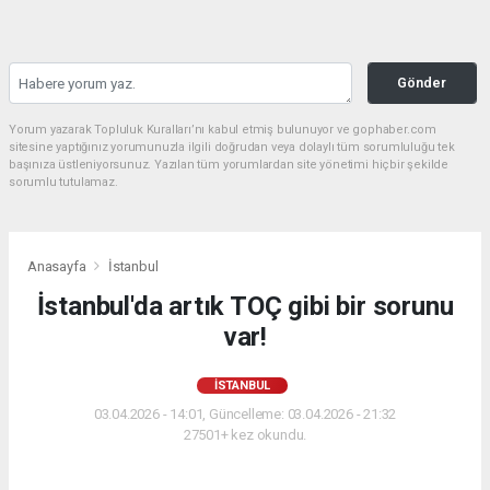
Gönder
Yorum yazarak Topluluk Kuralları’nı kabul etmiş bulunuyor ve gophaber.com
sitesine yaptığınız yorumunuzla ilgili doğrudan veya dolaylı tüm sorumluluğu tek
başınıza üstleniyorsunuz. Yazılan tüm yorumlardan site yönetimi hiçbir şekilde
sorumlu tutulamaz.
Anasayfa
İstanbul
İstanbul'da artık TOÇ gibi bir sorunu
var!
İSTANBUL
03.04.2026 - 14:01, Güncelleme: 03.04.2026 - 21:32
27501+ kez okundu.