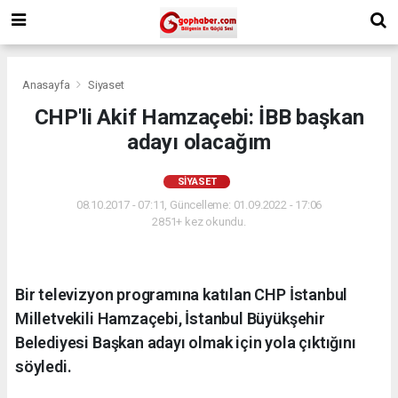
Anasayfa
Siyaset
CHP'li Akif Hamzaçebi: İBB başkan
adayı olacağım
SIYASET
08.10.2017 - 07:11, Güncelleme: 01.09.2022 - 17:06
2851+ kez okundu.
Bir televizyon programına katılan CHP İstanbul
Milletvekili Hamzaçebi, İstanbul Büyükşehir
Belediyesi Başkan adayı olmak için yola çıktığını
söyledi.