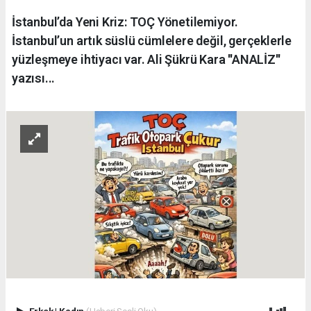
İstanbul’da Yeni Kriz: TOÇ Yönetilemiyor.
İstanbul’un artık süslü cümlelere değil, gerçeklerle
yüzleşmeye ihtiyacı var. Ali Şükrü Kara ''ANALİZ''
yazısı...
Erkek
|
Kadın
(Haberi Sesli Oku)