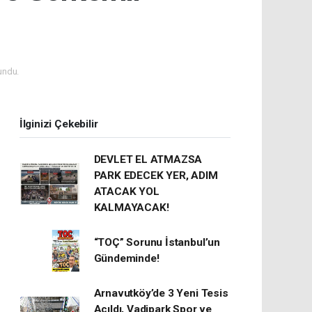
undu.
İlginizi Çekebilir
DEVLET EL ATMAZSA
PARK EDECEK YER, ADIM
ATACAK YOL
KALMAYACAK!
“TOÇ” Sorunu İstanbul’un
Gündeminde!
Arnavutköy’de 3 Yeni Tesis
Açıldı, Vadipark Spor ve