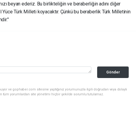
ı beyan ederiz. Bu birlikteliğin ve beraberliğin adını diğer
ğil Yüce Türk Milleti koyacaktır. Çünkü bu beraberlik Türk Milletinin
dir."
Gönder
nuyor ve gophaber.com sitesine yaptığınız yorumunuzla ilgili doğrudan veya dolaylı
an tüm yorumlardan site yönetimi hiçbir şekilde sorumlu tutulamaz.