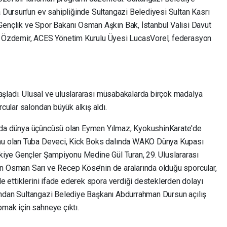
Dursun’un ev sahipliğinde Sultangazi Belediyesi Sultan Kasrı
nçlik ve Spor Bakanı Osman Aşkın Bak, İstanbul Valisi Davut
lah Özdemir, ACES Yönetim Kurulu Üyesi LucasVorel, federasyon
başladı. Ulusal ve uluslararası müsabakalarda birçok madalya
cular salondan büyük alkış aldı.
da dünya üçüncüsü olan Eymen Yılmaz, KyokushinKarate'de
nu olan Tuba Deveci, Kick Boks dalında WAKO Dünya Kupası
kiye Gençler Şampiyonu Medine Gül Turan, 29. Uluslararası
Can Osman Sarı ve Recep Köse’nin de aralarında olduğu sporcular,
e ettiklerini ifade ederek spora verdiği desteklerden dolayı
rdından Sultangazi Belediye Başkanı Abdurrahman Dursun açılış
ak için sahneye çıktı.