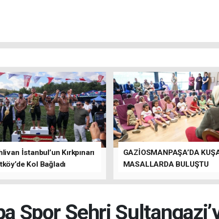
livan İstanbul’un Kırkpınarı
GAZİOSMANPAŞA’DA KUŞ
tköy’de Kol Bağladı
MASALLARDA BULUŞTU
a Spor Şehri Sultangazi’