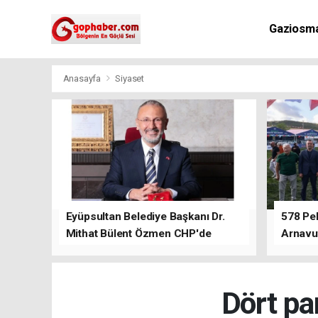
Gaziosm
Anasayfa
Siyaset
Eyüpsultan Belediye Başkanı Dr.
578 Peh
Mithat Bülent Özmen CHP'de
Arnavu
kalacağını ifade etti.
Dört par