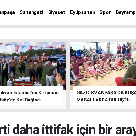
anpaşa
Sultangazi
Siyaset
Eyüpsultan
Spor
Bayramp
livan İstanbul’un Kırkpınarı
GAZİOSMANPAŞA’DA KUŞ
tköy’de Kol Bağladı
MASALLARDA BULUŞTU
ti daha ittifak için bir ara