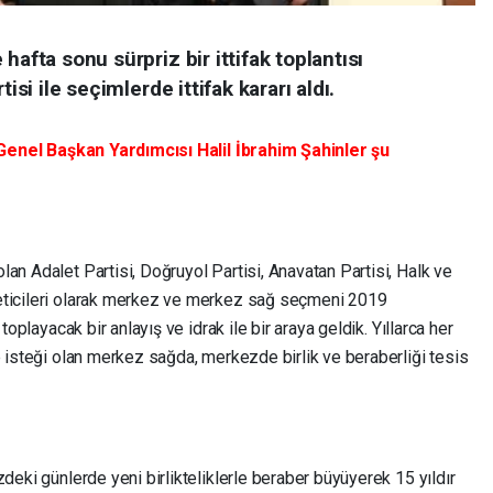
hafta sonu sürpriz bir ittifak toplantısı
isi ile seçimlerde ittifak kararı aldı.
si Genel Başkan Yardımcısı Halil İbrahim Şahinler şu
an Adalet Partisi, Doğruyol Partisi, Anavatan Partisi, Halk ve
eticileri olarak merkez ve merkez sağ seçmeni 2019
toplayacak bir anlayış ve idrak ile bir araya geldik. Yıllarca her
e isteği olan merkez sağda, merkezde birlik ve beraberliği tesis
deki günlerde yeni birlikteliklerle beraber büyüyerek 15 yıldır