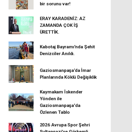
bir sorunu var!
ERAY KARADENİZ: AZ
ZAMANDA ÇOK İŞ
ÜRETTİK.
Kabotaj Bayramı'nda Şehit
Denizciler Anıldı.
Gaziosmanpaşa’da İmar
Planlarında Köklü Değişiklik
Kaymakam İskender
Yönden ile
Gaziosmanpaşa'da
Özlenen Tablo
2026 Avrupa Spor Şehri
Sultangazi’ye Görkemli