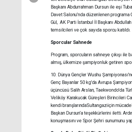
Başkanı Abdurrahman Dursun ile eşi Tuba 
Davet Salonu’nda düzenlenen programa Ge
Gül, AK Parti İstanbul İl Başkanı Abdul
temsilcileri ve çok sayıda sporcu katıldı.
Sporcular Sahnede
Program, sporcuların sahneye çıkışı ile 
almış, ülkemize şampiyonluk getiren spor
10. Dünya Gençler Wushu Şampiyonası'n
Genç Bayanlar 50 kg'da Avrupa Şampiyo
üçüncüsü Salih Arslan, Taekwondo'da Tür
Veliköy Karakucak Güreşleri Birincileri 
kendi branşlarındaSultangaziiçin mücadel
Başkan Dursun’a teşekkürlerini iletti. A
konuşmasını ve Spor Şehri sunumunu yapm