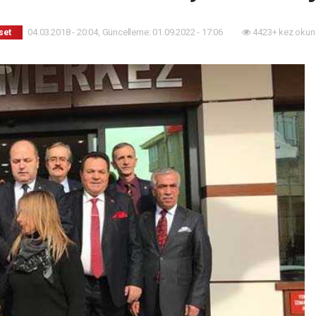
04.03.2018 - 20:04, Güncelleme: 01.09.2022 - 17:06
4423+ kez okun
set