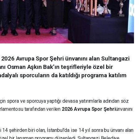
2026 Avrupa Spor Şehri ünvanını alan Sultangazi
nı Osman Aşkın Bak’ın teşrifleriyle özel bir
alyalı sporcuların da katıldığı programa katılım
için spora ve sporcuya yaptığı devasa yatırımlarla adından söz
rlamentosu tarafından verilen
2026 Avrupa Spor Şehri
ünvanını
14 şehirden biri olan, İstanbul’da ise 14 yıl sonra bu ünvanı alan
özel bir lansman programı düzenledi. Sultangazi Belediye