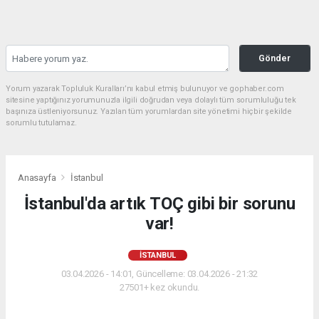
Gönder
Yorum yazarak Topluluk Kuralları’nı kabul etmiş bulunuyor ve gophaber.com
sitesine yaptığınız yorumunuzla ilgili doğrudan veya dolaylı tüm sorumluluğu tek
başınıza üstleniyorsunuz. Yazılan tüm yorumlardan site yönetimi hiçbir şekilde
sorumlu tutulamaz.
Anasayfa
İstanbul
İstanbul'da artık TOÇ gibi bir sorunu
var!
İSTANBUL
03.04.2026 - 14:01, Güncelleme: 03.04.2026 - 21:32
27501+ kez okundu.