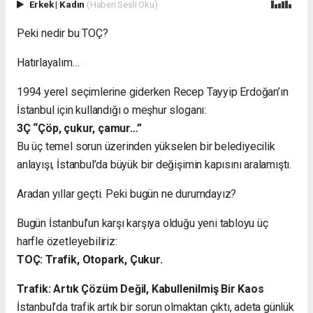
Erkek
|
Kadın
(Haberi Sesli Oku)
Peki nedir bu TOÇ?
Hatırlayalım…
1994 yerel seçimlerine giderken Recep Tayyip Erdoğan’ın
İstanbul için kullandığı o meşhur sloganı:
3Ç “Çöp, çukur, çamur…”
Bu üç temel sorun üzerinden yükselen bir belediyecilik
anlayışı, İstanbul’da büyük bir değişimin kapısını aralamıştı.
Aradan yıllar geçti. Peki bugün ne durumdayız?
Bugün İstanbul’un karşı karşıya olduğu yeni tabloyu üç
harfle özetleyebiliriz:
TOÇ: Trafik, Otopark, Çukur.
Trafik: Artık Çözüm Değil, Kabullenilmiş Bir Kaos
İstanbul’da trafik artık bir sorun olmaktan çıktı, adeta günlük