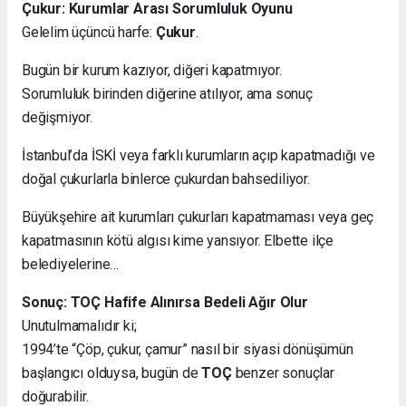
Çukur: Kurumlar Arası Sorumluluk Oyunu
Gelelim üçüncü harfe:
Çukur
.
Bugün bir kurum kazıyor, diğeri kapatmıyor.
Sorumluluk birinden diğerine atılıyor, ama sonuç
değişmiyor.
İstanbul’da İSKİ veya farklı kurumların açıp kapatmadığı ve
doğal çukurlarla binlerce çukurdan bahsediliyor.
Büyükşehire ait kurumları çukurları kapatmaması veya geç
kapatmasının kötü algısı kime yansıyor. Elbette ilçe
belediyelerine…
Sonuç: TOÇ Hafife Alınırsa Bedeli Ağır Olur
Unutulmamalıdır ki;
1994’te “Çöp, çukur, çamur” nasıl bir siyasi dönüşümün
başlangıcı olduysa, bugün de
TOÇ
benzer sonuçlar
doğurabilir.