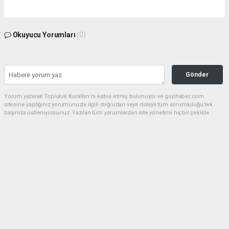
Okuyucu Yorumları
(0)
Gönder
Yorum yazarak Topluluk Kuralları’nı kabul etmiş bulunuyor ve gophaber.com
sitesine yaptığınız yorumunuzla ilgili doğrudan veya dolaylı tüm sorumluluğu tek
başınıza üstleniyorsunuz. Yazılan tüm yorumlardan site yönetimi hiçbir şekilde
sorumlu tutulamaz.
haber paketi
haber scripti
haber yazılımı
Tüm hakları saklı tutulmaktadır.Copyright 2026©
Haber Yazılımı:
Web Aksiyon ®