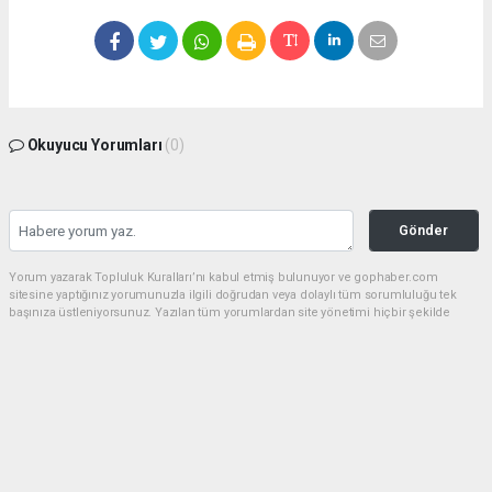
Okuyucu Yorumları
(0)
Gönder
Yorum yazarak Topluluk Kuralları’nı kabul etmiş bulunuyor ve gophaber.com
sitesine yaptığınız yorumunuzla ilgili doğrudan veya dolaylı tüm sorumluluğu tek
başınıza üstleniyorsunuz. Yazılan tüm yorumlardan site yönetimi hiçbir şekilde
sorumlu tutulamaz.
haber paketi
haber scripti
haber yazılımı
Tüm hakları saklı tutulmaktadır.Copyright 2026©