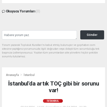
Okuyucu Yorumları
(0)
Gönder
Yorum yazarak Topluluk Kuralları’nı kabul etmiş bulunuyor ve gophaber.com
sitesine yaptığınız yorumunuzla ilgili doğrudan veya dolaylı tüm sorumluluğu tek
başınıza üstleniyorsunuz. Yazılan tüm yorumlardan site yönetimi hiçbir şekilde
sorumlu tutulamaz.
Anasayfa
İstanbul
İstanbul'da artık TOÇ gibi bir sorunu
var!
İSTANBUL