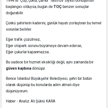
1994’te “Çöp, çukur, çamur” nasıl bir siyasi dönüşümün
başlangıcı olduysa, bugün de
TOÇ
benzer sonuçlar
doğurabilir.
Çünkü şehirlerin kaderini, günlük hayatı zorlaştıran bu temel
sorunlar belirler.
Eğer trafik çözülmez,
Eğer otopark sorunu büyümeye devam ederse,
Eğer çukurlar kapanmazsa…
Bu sadece bir hizmet eksikliği değil, aynı zamanda bir
güven kaybına
dönüşür.
Bence İstanbul Büyükşehir Belediyesi, şehri bir bütün
olarak düşünüp bu konularda adım atmalı diye
düşünüyorum.
Haber - Analiz: Ali Şükrü KARA