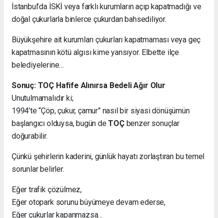
İstanbul’da İSKİ veya farklı kurumların açıp kapatmadığı ve
doğal çukurlarla binlerce çukurdan bahsediliyor.
Büyükşehire ait kurumları çukurları kapatmaması veya geç
kapatmasının kötü algısı kime yansıyor. Elbette ilçe
belediyelerine…
Sonuç: TOÇ Hafife Alınırsa Bedeli Ağır Olur
Unutulmamalıdır ki;
1994’te “Çöp, çukur, çamur” nasıl bir siyasi dönüşümün
başlangıcı olduysa, bugün de
TOÇ
benzer sonuçlar
doğurabilir.
Çünkü şehirlerin kaderini, günlük hayatı zorlaştıran bu temel
sorunlar belirler.
Eğer trafik çözülmez,
Eğer otopark sorunu büyümeye devam ederse,
Eğer çukurlar kapanmazsa…