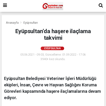
Anasayfa
Eyüpsultan
Eyüpsultan’da haşere ilaçlama
takvimi
EYÜPSULTAN
05.06.2021 - 09:03, Güncelleme: 01.09.2022 - 17:06
3940+ kez okundu.
Eyüpsultan Belediyesi Veteriner İşleri Müdürlüğü
ekipleri, İnsan, Çevre ve Hayvan Sağlığını Koruma
Görevleri kapsamında haşere ilaçlamalarına devam
ediyor.