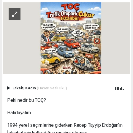
Erkek
|
Kadın
(Haberi Sesli Oku)
Peki nedir bu TOÇ?
Hatırlayalım…
1994 yerel seçimlerine giderken Recep Tayyip Erdoğan’ın
İstanbul için kullandığı o meşhur sloganı: