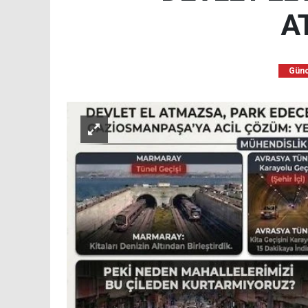
A
Günc