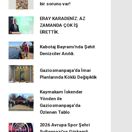
bir sorunu var!
ERAY KARADENİZ: AZ
ZAMANDA ÇOK İŞ
ÜRETTİK.
Kabotaj Bayramı'nda Şehit
Denizciler Anıldı.
Gaziosmanpaşa’da İmar
Planlarında Köklü Değişiklik
Kaymakam İskender
Yönden ile
Gaziosmanpaşa'da
Özlenen Tablo
2026 Avrupa Spor Şehri
Sultangazi’ye Görkemli