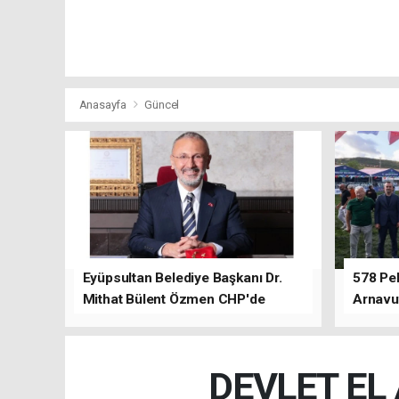
Anasayfa
Güncel
Eyüpsultan Belediye Başkanı Dr.
578 Peh
Mithat Bülent Özmen CHP'de
Arnavu
kalacağını ifade etti.
DEVLET EL