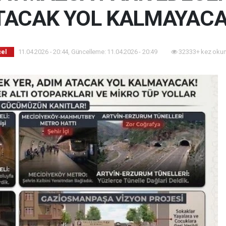
TACAK YOL KALMAYACA
11.04.2026 - 20:44, Güncelleme: 11.04.2026 - 20:49
32333+ kez okun
el