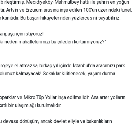
ı birleştirmiş, Mecidiyeköy-Mahmutbey hattı ile şehrin en yoğun
ştır. Artvin ve Erzurum arasına inşa edilen 100’ün üzerindeki tünel,
 kanıtıdır. Bu başarı hikayelerinden yüzlercesini sayabiliriz.
anpaşa için istiyoruz!
eki neden mahallelerimizi bu çileden kurtarmıyoruz?”
ojeye el atmazsa, birkaç yıl içinde İstanbul’da aracımızı park
 yolumuz kalmayacak! Sokaklar kilitlenecek, yaşam durma
arklar ve Mikro Tüp Yollar inşa edilmelidir. Ana arter yolların
tlı bir ulaşım ağı kurulmalıdır.
bu devasa dönüşüm, ancak devlet eliyle ve bakanlıkların