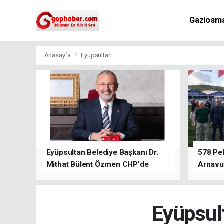
Gaziosm
Anasayfa
Eyüpsultan
Eyüpsultan Belediye Başkanı Dr.
578 Peh
Mithat Bülent Özmen CHP'de
Arnavu
kalacağını ifade etti.
Eyüpsulta