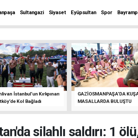
anpaşa
Sultangazi
Siyaset
Eyüpsultan
Spor
Bayramp
livan İstanbul’un Kırkpınarı
GAZİOSMANPAŞA’DA KUŞ
tköy’de Kol Bağladı
MASALLARDA BULUŞTU
n'da silahlı saldırı: 1 ölü