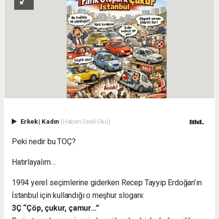
Erkek
|
Kadın
(Haberi Sesli Oku)
Peki nedir bu TOÇ?
Hatırlayalım…
1994 yerel seçimlerine giderken Recep Tayyip Erdoğan’ın
İstanbul için kullandığı o meşhur sloganı:
3Ç “Çöp, çukur, çamur…”