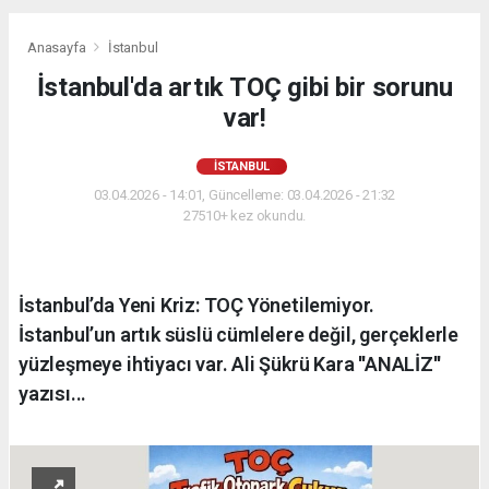
Anasayfa
İstanbul
İstanbul'da artık TOÇ gibi bir sorunu
var!
İSTANBUL
03.04.2026 - 14:01, Güncelleme: 03.04.2026 - 21:32
27510+ kez okundu.
İstanbul’da Yeni Kriz: TOÇ Yönetilemiyor.
İstanbul’un artık süslü cümlelere değil, gerçeklerle
yüzleşmeye ihtiyacı var. Ali Şükrü Kara ''ANALİZ''
yazısı...