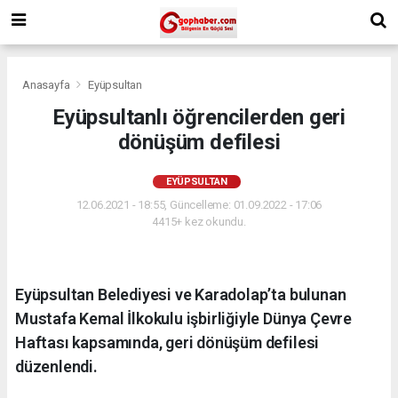
Anasayfa
Eyüpsultan
Eyüpsultanlı öğrencilerden geri
dönüşüm defilesi
EYÜPSULTAN
12.06.2021 - 18:55, Güncelleme: 01.09.2022 - 17:06
4415+ kez okundu.
Eyüpsultan Belediyesi ve Karadolap’ta bulunan
Mustafa Kemal İlkokulu işbirliğiyle Dünya Çevre
Haftası kapsamında, geri dönüşüm defilesi
düzenlendi.