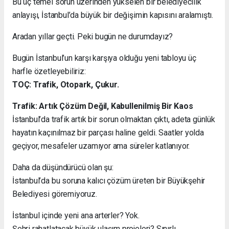
Bu üç temel sorun üzerinden yükselen bir belediyecilik
anlayışı, İstanbul’da büyük bir değişimin kapısını aralamıştı.
Aradan yıllar geçti. Peki bugün ne durumdayız?
Bugün İstanbul’un karşı karşıya olduğu yeni tabloyu üç
harfle özetleyebiliriz:
TOÇ: Trafik, Otopark, Çukur.
Trafik: Artık Çözüm Değil, Kabullenilmiş Bir Kaos
İstanbul’da trafik artık bir sorun olmaktan çıktı, adeta günlük
hayatın kaçınılmaz bir parçası haline geldi. Saatler yolda
geçiyor, mesafeler uzamıyor ama süreler katlanıyor.
Daha da düşündürücü olan şu:
İstanbul’da bu soruna kalıcı çözüm üreten bir Büyükşehir
Belediyesi göremiyoruz.
İstanbul içinde yeni ana arterler? Yok.
Şehri rahatlatacak büyük ulaşım projeleri? Sınırlı.