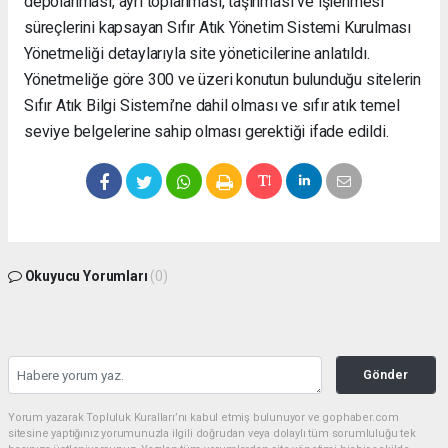
depolanması, ayrı toplanması, taşınması ve işlenmesi
süreçlerini kapsayan Sıfır Atık Yönetim Sistemi Kurulması
Yönetmeliği detaylarıyla site yöneticilerine anlatıldı.
Yönetmeliğe göre 300 ve üzeri konutun bulunduğu sitelerin
Sıfır Atık Bilgi Sistemi’ne dahil olması ve sıfır atık temel
seviye belgelerine sahip olması gerektiği ifade edildi.
kartal
escort
pendik
escort
eryaman
Okuyucu Yorumları
(0)
escort
beşiktaş
escort
beylikdüzü
Gönder
escort
avcılar
Yorum yazarak Topluluk Kuralları’nı kabul etmiş bulunuyor ve gophaber.com
sitesine yaptığınız yorumunuzla ilgili doğrudan veya dolaylı tüm sorumluluğu tek
escort