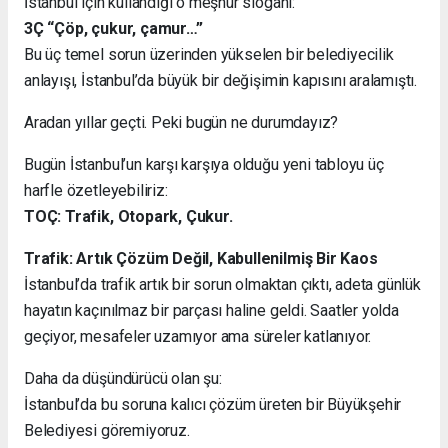
İstanbul için kullandığı o meşhur sloganı:
3Ç “Çöp, çukur, çamur…”
Bu üç temel sorun üzerinden yükselen bir belediyecilik
anlayışı, İstanbul’da büyük bir değişimin kapısını aralamıştı.
Aradan yıllar geçti. Peki bugün ne durumdayız?
Bugün İstanbul’un karşı karşıya olduğu yeni tabloyu üç
harfle özetleyebiliriz:
TOÇ: Trafik, Otopark, Çukur.
Trafik: Artık Çözüm Değil, Kabullenilmiş Bir Kaos
İstanbul’da trafik artık bir sorun olmaktan çıktı, adeta günlük
hayatın kaçınılmaz bir parçası haline geldi. Saatler yolda
geçiyor, mesafeler uzamıyor ama süreler katlanıyor.
Daha da düşündürücü olan şu:
İstanbul’da bu soruna kalıcı çözüm üreten bir Büyükşehir
Belediyesi göremiyoruz.