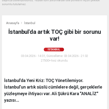
başınıza üstleniyorsunuz. Yazılan tüm yorumlardan site yönetimi hiçbir şekilde
sorumlu tutulamaz.
Anasayfa
İstanbul
İstanbul'da artık TOÇ gibi bir sorunu
var!
İSTANBUL
03.04.2026 - 14:01, Güncelleme: 03.04.2026 - 21:32
27500+ kez okundu.
İstanbul’da Yeni Kriz: TOÇ Yönetilemiyor.
İstanbul’un artık süslü cümlelere değil, gerçeklerle
yüzleşmeye ihtiyacı var. Ali Şükrü Kara ''ANALİZ''
yazısı...