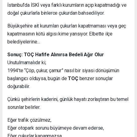
İstanbul’da İSKİ veya farklı kurumların açıp kapatmadığı ve
doğal çukurlarla binlerce çukurdan bahsediliyor.
Büyükşehire ait kurumları çukurları kapatmaması veya geç
kapatmasının kötü algısı kime yansıyor. Elbette ilçe
belediyelerine…
Sonuç: TOÇ Hafife Alınırsa Bedeli Ağır Olur
Unutulmamalıdır ki;
1994’te “Çöp, çukur, çamur” nasıl bir siyasi dönüşümün
başlangıcı olduysa, bugün de
TOÇ
benzer sonuçlar
doğurabilir.
Çünkü şehirlerin kaderini, günlük hayatı zorlaştıran bu temel
sorunlar belirler.
Eğer trafik çözülmez,
Eğer otopark sorunu büyümeye devam ederse,
Eğer çukurlar kapanmazsa…