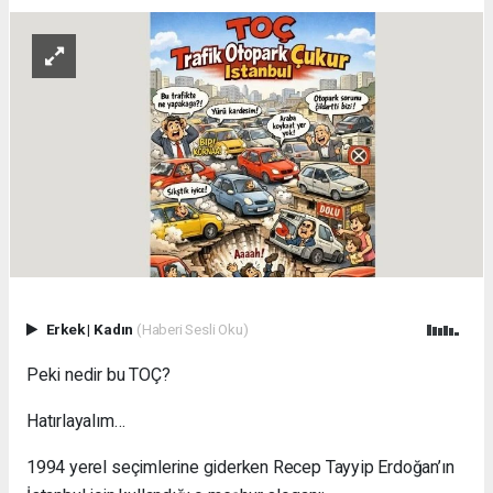
Erkek
|
Kadın
(Haberi Sesli Oku)
Peki nedir bu TOÇ?
Hatırlayalım…
1994 yerel seçimlerine giderken Recep Tayyip Erdoğan’ın