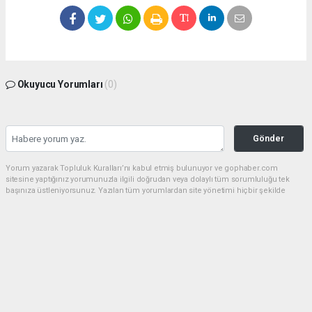
Okuyucu Yorumları
(0)
Gönder
Yorum yazarak Topluluk Kuralları’nı kabul etmiş bulunuyor ve gophaber.com
sitesine yaptığınız yorumunuzla ilgili doğrudan veya dolaylı tüm sorumluluğu tek
başınıza üstleniyorsunuz. Yazılan tüm yorumlardan site yönetimi hiçbir şekilde
sorumlu tutulamaz.
haber paketi
haber scripti
haber yazılımı
Tüm hakları saklı tutulmaktadır.Copyright 2026©