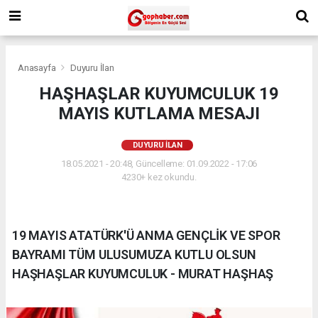
Anasayfa
Duyuru İlan
HAŞHAŞLAR KUYUMCULUK 19
MAYIS KUTLAMA MESAJI
DUYURU İLAN
18.05.2021 - 20:48, Güncelleme: 01.09.2022 - 17:06
4230+ kez okundu.
19 MAYIS ATATÜRK'Ü ANMA GENÇLİK VE SPOR
BAYRAMI TÜM ULUSUMUZA KUTLU OLSUN
HAŞHAŞLAR KUYUMCULUK - MURAT HAŞHAŞ