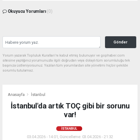
Okuyucu Yorumları
(0)
Gönder
Yorum yazarak Topluluk Kuralları’nı kabul etmiş bulunuyor ve gophaber.com
sitesine yaptığınız yorumunuzla ilgili doğrudan veya dolaylı tüm sorumluluğu tek
başınıza üstleniyorsunuz. Yazılan tüm yorumlardan site yönetimi hiçbir şekilde
sorumlu tutulamaz.
Anasayfa
İstanbul
İstanbul'da artık TOÇ gibi bir sorunu
var!
İSTANBUL
03.04.2026 - 14:01, Güncelleme: 03.04.2026 - 21:32