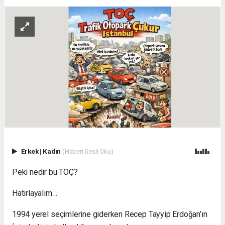
Erkek
|
Kadın
(Haberi Sesli Oku)
Peki nedir bu TOÇ?
Hatırlayalım…
1994 yerel seçimlerine giderken Recep Tayyip Erdoğan’ın