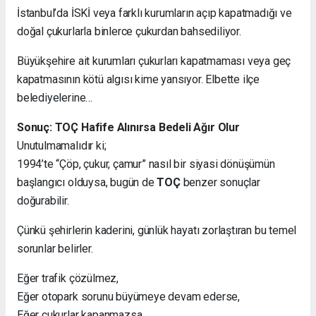
İstanbul’da İSKİ veya farklı kurumların açıp kapatmadığı ve
doğal çukurlarla binlerce çukurdan bahsediliyor.
Büyükşehire ait kurumları çukurları kapatmaması veya geç
kapatmasının kötü algısı kime yansıyor. Elbette ilçe
belediyelerine…
Sonuç: TOÇ Hafife Alınırsa Bedeli Ağır Olur
Unutulmamalıdır ki;
1994’te “Çöp, çukur, çamur” nasıl bir siyasi dönüşümün
başlangıcı olduysa, bugün de
TOÇ
benzer sonuçlar
doğurabilir.
Çünkü şehirlerin kaderini, günlük hayatı zorlaştıran bu temel
sorunlar belirler.
Eğer trafik çözülmez,
Eğer otopark sorunu büyümeye devam ederse,
Eğer çukurlar kapanmazsa…