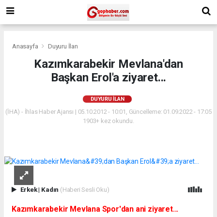
Anasayfa
Duyuru İlan
Kazımkarabekir Mevlana'dan
Başkan Erol'a ziyaret...
DUYURU İLAN
(İHA) - İhlas Haber Ajansı | 05.10.2012 - 10:01, Güncelleme: 01.09.2022 - 17:05
1903+ kez okundu.
Erkek
|
Kadın
(Haberi Sesli Oku)
Kazımkarabekir Mevlana Spor'dan ani ziyaret...