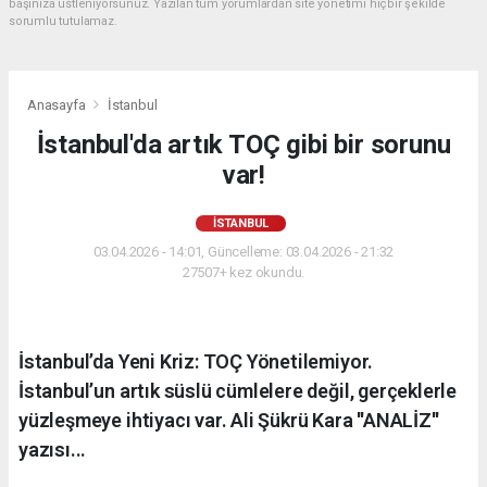
başınıza üstleniyorsunuz. Yazılan tüm yorumlardan site yönetimi hiçbir şekilde
sorumlu tutulamaz.
Anasayfa
İstanbul
İstanbul'da artık TOÇ gibi bir sorunu
var!
İSTANBUL
03.04.2026 - 14:01, Güncelleme: 03.04.2026 - 21:32
27507+ kez okundu.
İstanbul’da Yeni Kriz: TOÇ Yönetilemiyor.
İstanbul’un artık süslü cümlelere değil, gerçeklerle
yüzleşmeye ihtiyacı var. Ali Şükrü Kara ''ANALİZ''
yazısı...