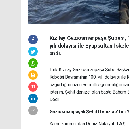
Kızılay Gaziosmanpaşa Şubesi, 
yılı dolayısı ile Eyüpsultan İskel
andı.
Türk Kızılay Gaziosmanpaşa Şube Başkan
Kabotaj Bayramı'nın 100. yılı dolayısı il
özgürlüğümüzün ve milli egemenliğimizin
isterim. Şehit denizci olan başta Babam 
Dedi.
Gaziosmanpaşalı Şehit Denizci Zihni
Kamu kurumu olan Deniz Nakliyat T.A.Ş.