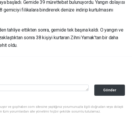
aya başladı. Gemide 39 mürettebat bulunuyordu. Yangın dolayısı
8 gemiciyi filikalara bindirerek denize indirip kurtulmasını
en tahliye ettikten sonra, gemide tek başına kaldı. O yangın ve
aklaştıktan sonra 38 kişiyi kurtaran Zihni Yamak'tan bir daha
hit oldu.
Gönder
nuyor ve gophaber.com sitesine yaptığınız yorumunuzla ilgili doğrudan veya dolaylı
an tüm yorumlardan site yönetimi hiçbir şekilde sorumlu tutulamaz.