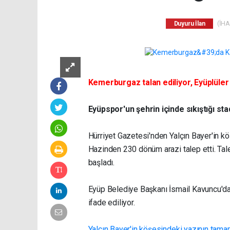
(İHA)
Duyuru İlan
Kemerburgaz talan ediliyor, Eyüplüler 
Eyüpspor'un şehrin içinde sıkıştığı st
Hürriyet Gazetesi'nden Yalçın Bayer'in 
Hazinden 230 dönüm arazi talep etti. Ta
başladı.
Eyüp Belediye Başkanı İsmail Kavuncu'da
ifade ediliyor.
Yalçın Bayer'in köşesindeki yazının tama