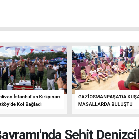
livan İstanbul’un Kırkpınarı
GAZİOSMANPAŞA’DA KUŞ
tköy’de Kol Bağladı
MASALLARDA BULUŞTU
ayramı'nda Şehit Denizcil