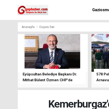
Gaziosm
Anasayfa
Duyuru İlan
Eyüpsultan Belediye Başkanı Dr.
578 Peh
Mithat Bülent Özmen CHP'de
Arnavu
kalacağını ifade etti.
Kemerburgaz'd