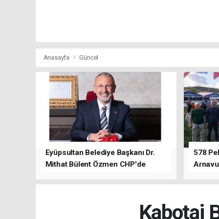
Anasayfa
Güncel
Eyüpsultan Belediye Başkanı Dr.
578 Peh
Mithat Bülent Özmen CHP'de
Arnavu
kalacağını ifade etti.
Kabotaj B