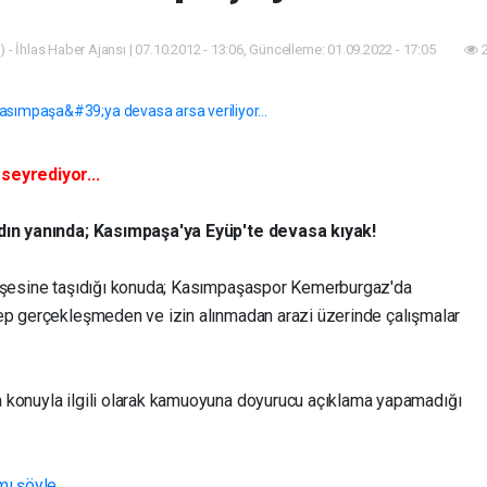
 - İhlas Haber Ajansı | 07.10.2012 - 13:06, Güncelleme: 01.09.2022 - 17:05
2
seyrediyor...
adın yanında; Kasımpaşa'ya Eyüp'te devasa kıyak!
köşesine taşıdığı konuda; Kasımpaşaspor Kemerburgaz'da
lep gerçekleşmeden ve izin alınmadan arazi üzerinde çalışmalar
 konuyla ilgili olarak kamuoyuna doyurucu açıklama yapamadığı
mı şöyle