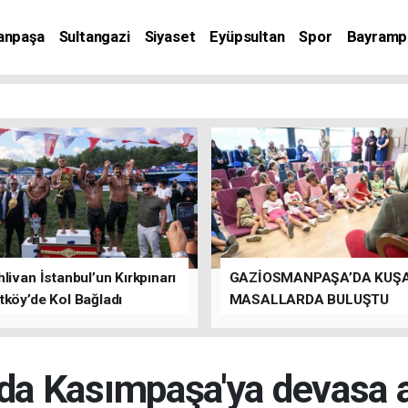
anpaşa
Sultangazi
Siyaset
Eyüpsultan
Spor
Bayramp
livan İstanbul’un Kırkpınarı
GAZİOSMANPAŞA’DA KUŞ
tköy’de Kol Bağladı
MASALLARDA BULUŞTU
a Kasımpaşa'ya devasa ars