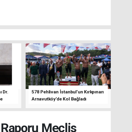
 Dr.
578 Pehlivan İstanbul’un Kırkpınarı
de
Arnavutköy’de Kol Bağladı
t Raporu Meclis