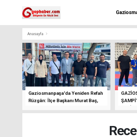
Gaziosm
Anasayfa
Gaziosmanpaşa'da Yeniden Refah
GAZİO
Rüzgârı: İlçe Başkanı Murat Baş,
ŞAMPİ
Kısa Sürede Güçlü Bir Sinerji
GETİRD
Oluşturdu
Rece