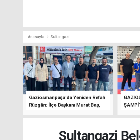
Anasayfa
Sultangazi
Gaziosmanpaşa'da Yeniden Refah
GAZİO
Rüzgârı: İlçe Başkanı Murat Baş,
ŞAMPİ
Kısa Sürede Güçlü Bir Sinerji
GETİRD
Oluşturdu
Sultangazi Bel