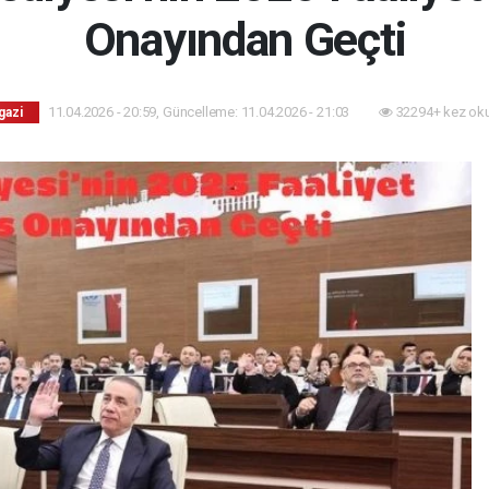
Onayından Geçti
11.04.2026 - 20:59, Güncelleme: 11.04.2026 - 21:03
32294+ kez ok
gazi