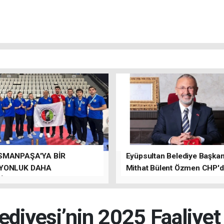
SMANPAŞA'YA BİR
Eyüpsultan Belediye Başkanı
YONLUK DAHA
Mithat Bülent Özmen CHP'
İLER.
kalacağını ifade etti.
ediyesi’nin 2025 Faaliye