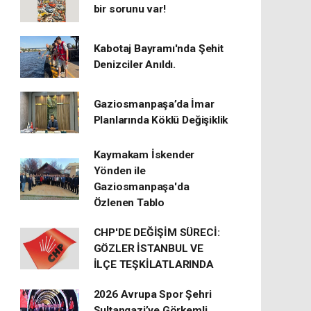
bir sorunu var!
Kabotaj Bayramı'nda Şehit
Denizciler Anıldı.
Gaziosmanpaşa’da İmar
Planlarında Köklü Değişiklik
Kaymakam İskender
Yönden ile
Gaziosmanpaşa'da
Özlenen Tablo
CHP'DE DEĞİŞİM SÜRECİ:
GÖZLER İSTANBUL VE
İLÇE TEŞKİLATLARINDA
2026 Avrupa Spor Şehri
Sultangazi’ye Görkemli