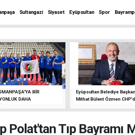
anpaşa
Sultangazi
Siyaset
Eyüpsultan
Spor
Bayramp
SMANPAŞA'YA BİR
Eyüpsultan Belediye Başkanı
YONLUK DAHA
Mithat Bülent Özmen CHP'
İLER.
kalacağını ifade etti.
p Polat'tan Tıp Bayramı M