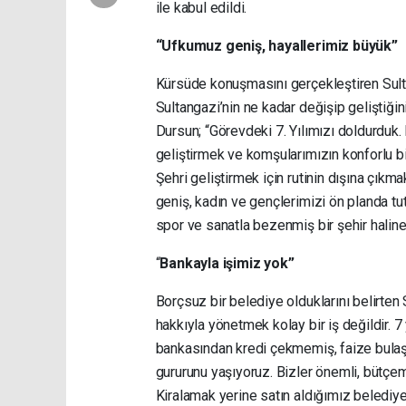
ile kabul edildi.
“Ufkumuz geniş, hayallerimiz büyük”
Kürsüde konuşmasını gerçekleştiren Sult
Sultangazi’nin ne kadar değişip geliştiğin
Dursun; “Görevdeki 7. Yılımızı doldurduk.
geliştirmek ve komşularımızın konforlu bi
Şehri geliştirmek için rutinin dışına çıkm
geniş, kadın ve gençlerimizi ön planda tut
spor ve sanatla bezenmiş bir şehir haline 
“
Bankayla işimiz yok”
Borçsuz bir belediye olduklarını belirte
hakkıyla yönetmek kolay bir iş değildir. 7
bankasından kredi çekmemiş, faize bulaş
gururunu yaşıyoruz. Bizler önemli, bütçemi
Kiralamak yerine satın aldığımız belediye