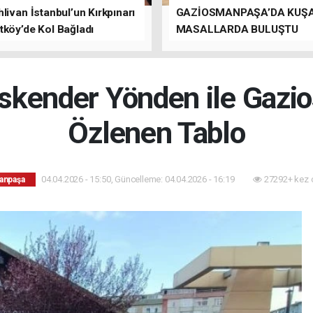
livan İstanbul’un Kırkpınarı
GAZİOSMANPAŞA’DA KUŞ
tköy’de Kol Bağladı
MASALLARDA BULUŞTU
kender Yönden ile Gazi
Özlenen Tablo
04.04.2026 - 15:50, Güncelleme: 04.04.2026 - 16:19
27292+ kez 
anpaşa