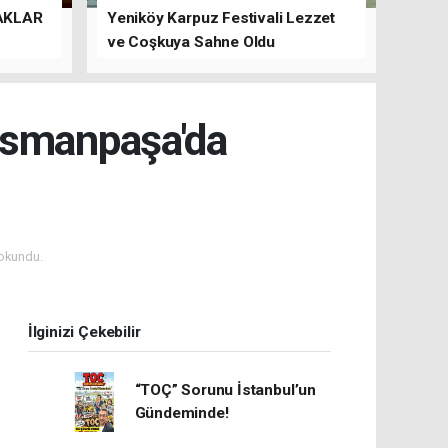
AKLAR
Yeniköy Karpuz Festivali Lezzet
ve Coşkuya Sahne Oldu
osmanpaşa'da
okundu.
İlginizi Çekebilir
“TOÇ” Sorunu İstanbul’un
Gündeminde!