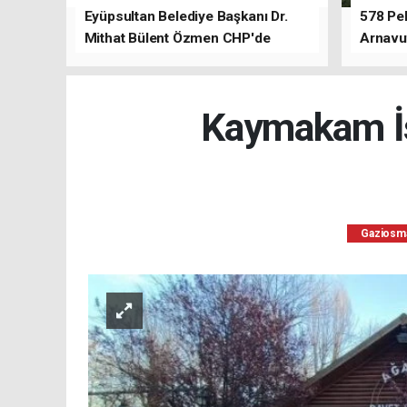
Eyüpsultan Belediye Başkanı Dr.
578 Peh
Mithat Bülent Özmen CHP'de
Arnavu
kalacağını ifade etti.
Kaymakam İs
Gaziosm