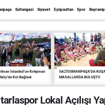
anpaşa
Sultangazi
Siyaset
Eyüpsultan
Spor
Bayramp
livan İstanbul’un Kırkpınarı
GAZİOSMANPAŞA’DA KUŞ
tköy’de Kol Bağladı
MASALLARDA BULUŞTU
ıtarlaspor Lokal Açılışı Yap