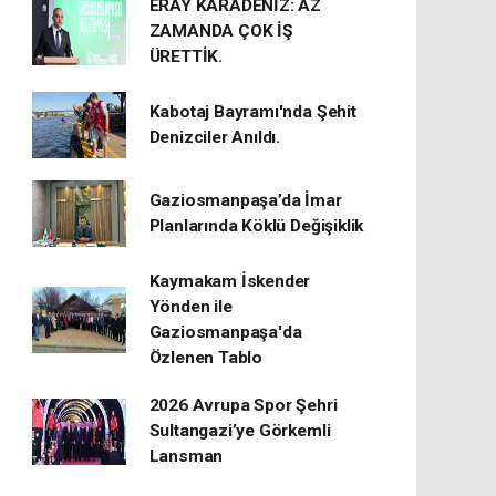
ERAY KARADENİZ: AZ
ZAMANDA ÇOK İŞ
ÜRETTİK.
Kabotaj Bayramı'nda Şehit
Denizciler Anıldı.
Gaziosmanpaşa’da İmar
Planlarında Köklü Değişiklik
Kaymakam İskender
Yönden ile
Gaziosmanpaşa'da
Özlenen Tablo
2026 Avrupa Spor Şehri
Sultangazi’ye Görkemli
Lansman