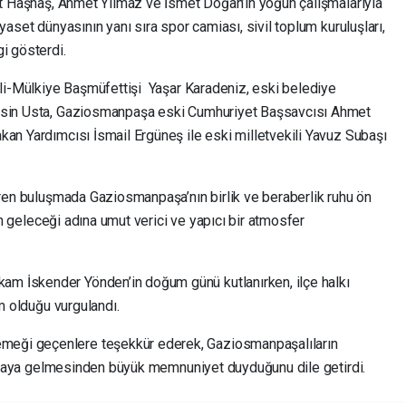
rat Haşhaş, Ahmet Yılmaz ve İsmet Doğan’ın yoğun çalışmalarıyla
yaset dünyasının yanı sıra spor camiası, sivil toplum kuruluşları,
i gösterdi.
Vali-Mülkiye Başmüfettişi Yaşar Karadeniz, eski belediye
ahsin Usta, Gaziosmanpaşa eski Cumhuriyet Başsavcısı Ahmet
kan Yardımcısı İsmail Ergüneş ile eski milletvekili Yavuz Subaşı
iren buluşmada Gaziosmanpaşa’nın birlik ve beraberlik ruhu ön
nin geleceği adına umut verici ve yapıcı bir atmosfer
m İskender Yönden’in doğum günü kutlanırken, ilçe halkı
im olduğu vurgulandı.
eği geçenlere teşekkür ederek, Gaziosmanpaşalıların
r araya gelmesinden büyük memnuniyet duyduğunu dile getirdi.