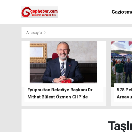
Gaziosm
Anasayfa
Eyüpsultan Belediye Başkanı Dr.
578 Peh
Mithat Bülent Özmen CHP'de
Arnavu
kalacağını ifade etti.
Taşl