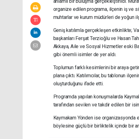
anlamlı bir buluşma gerçekleştirildi. Mu
organize edilen programa, ilçenin iş ve si
muhtarlar ve kurum müdürleri de yoğun ilg
Geniş katılımla gerçekleşen etkinlikte; 
başkanları Ferşat Terzioğlu ve Hasan T
Akkaya, Aile ve Sosyal Hizmetler eski Ba
gibi önemli isimler de yer aldı.
Toplumun farklı kesimlerini bir araya get
plana çıktı. Katılımcılar, bu tablonun ilçe
oluşturduğunu ifade etti.
Programda yapılan konuşmalarda Kaymaka
tarafından sevilen ve takdir edilen bir is
Kaymakam Yönden ise organizasyonda em
böylesine güçlü bir birliktelik içinde bi