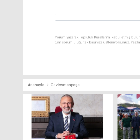
Yorum yazarak Topluluk Kuralları’nı kabul etmiş bulu
tüm sorumluluğu tek başınıza üstleniyorsunuz. Yazıl
Anasayfa
Gaziosmanpaşa