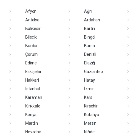
Afyon
Ağrı
Antalya
Ardahan
Balıkesir
Bartın
Bilecik
Bingöl
Burdur
Bursa
Çorum
Denizli
Edirne
Elazığ
Eskişehir
Gaziantep
Hakkari
Hatay
İstanbul
İzmir
Karaman
Kars
Kırıkkale
Kırşehir
Konya
Kütahya
Mardin
Mersin
Nevşehir
Niğde