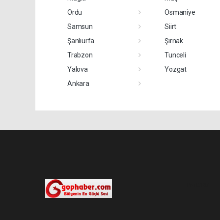
Ordu
Osmaniye
Samsun
Siirt
Şanlıurfa
Şırnak
Trabzon
Tunceli
Yalova
Yozgat
Ankara
Pro-0.137