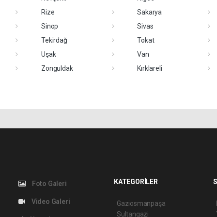
Rize
Sakarya
Sinop
Sivas
Tekirdağ
Tokat
Uşak
Van
Zonguldak
Kırklareli
KATEGORİLER
S
Foto Galeri
Video Galeri
Gaziosmanpaşa
Sultangazi