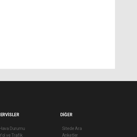
ERVİSLER
DİĞER
Hava Durumu
Sitede Ara
Yol ve Trafik
Anketler