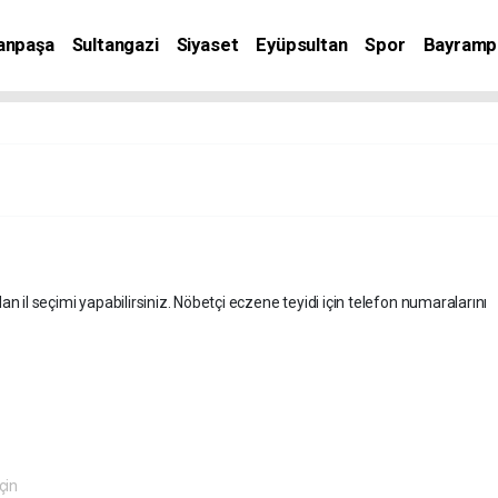
anpaşa
Sultangazi
Siyaset
Eyüpsultan
Spor
Bayramp
dan il seçimi yapabilirsiniz. Nöbetçi eczene teyidi için telefon numaralarını
eçin