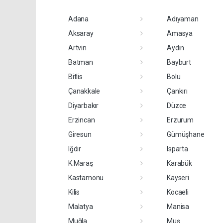
Adana
Adıyaman
Aksaray
Amasya
Artvin
Aydın
Batman
Bayburt
Bitlis
Bolu
Çanakkale
Çankırı
Diyarbakır
Düzce
Erzincan
Erzurum
Giresun
Gümüşhane
Iğdır
Isparta
K.Maraş
Karabük
Kastamonu
Kayseri
Kilis
Kocaeli
Malatya
Manisa
Muğla
Muş