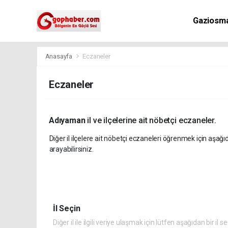
Gaziosm
Anasayfa
Eczaneler
Eczaneler
Adıyaman
il ve ilçelerine ait nöbetçi eczaneler.
Diğer il ilçelere ait nöbetçi eczaneleri öğrenmek için aşağı
arayabilirsiniz.
İl Seçin
Diğer il ile ilgili veriye ulaşmak için lütfen aşağıdan bir il s