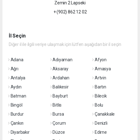
Zemin 2 Lapseki
+ (902) 862 12 02
İl Seçin
Diğer il ile ilgili veriye ulaşmak için lütfen aşağıdan bir il seçin
Adana
Adıyaman
Afyon
Ağrı
Aksaray
Amasya
Antalya
Ardahan
Artvin
Aydın
Balıkesir
Bartın
Batman
Bayburt
Bilecik
Bingöl
Bitlis
Bolu
Burdur
Bursa
Çanakkale
Çankırı
Çorum
Denizli
Diyarbakır
Düzce
Edirne