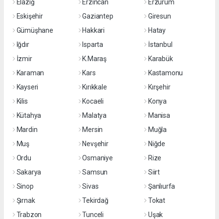
Elazığ
Erzincan
Erzurum
Eskişehir
Gaziantep
Giresun
Gümüşhane
Hakkari
Hatay
Iğdır
Isparta
İstanbul
İzmir
K.Maraş
Karabük
Karaman
Kars
Kastamonu
Kayseri
Kırıkkale
Kırşehir
Kilis
Kocaeli
Konya
Kütahya
Malatya
Manisa
Mardin
Mersin
Muğla
Muş
Nevşehir
Niğde
Ordu
Osmaniye
Rize
Sakarya
Samsun
Siirt
Sinop
Sivas
Şanlıurfa
Şırnak
Tekirdağ
Tokat
Trabzon
Tunceli
Uşak