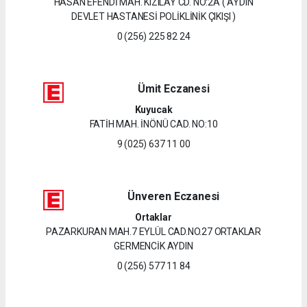
HASAN EFENDİ MAH. KIZILAY CD. NO:2A ( AYDIN
DEVLET HASTANESİ POLİKLİNİK ÇIKIŞI )
0 (256) 225 82 24
Ümit Eczanesi
Kuyucak
FATİH MAH. İNÖNÜ CAD. NO:10
9 (025) 637 11 00
Ünveren Eczanesi
Ortaklar
PAZARKURAN MAH.7 EYLÜL CAD.NO.27 ORTAKLAR
GERMENCİK AYDIN
0 (256) 577 11 84