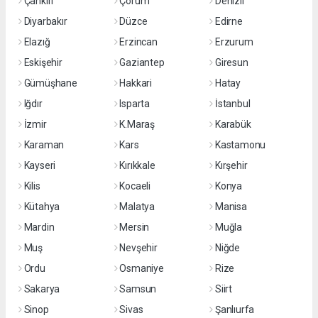
Çankırı
Çorum
Denizli
Diyarbakır
Düzce
Edirne
Elazığ
Erzincan
Erzurum
Eskişehir
Gaziantep
Giresun
Gümüşhane
Hakkari
Hatay
Iğdır
Isparta
İstanbul
İzmir
K.Maraş
Karabük
Karaman
Kars
Kastamonu
Kayseri
Kırıkkale
Kırşehir
Kilis
Kocaeli
Konya
Kütahya
Malatya
Manisa
Mardin
Mersin
Muğla
Muş
Nevşehir
Niğde
Ordu
Osmaniye
Rize
Sakarya
Samsun
Siirt
Sinop
Sivas
Şanlıurfa