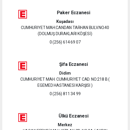
Paker Eczanesi
Kuşadası
CUMHURIYET MAH.CANDAN TARHAN BULV.NO.40
(DOLMUŞ DURAKLARI KÖŞESİ)
0 (256) 614 69 07
Şifa Eczanesi
Didim
CUMHURİYET MAH. CUMHURİYET CAD. NO:218 B (
EGEMED HASTANESİ KARŞISI )
0 (256) 811 34 99
Ülkü Eczanesi
Merkez