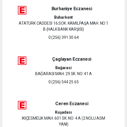
Burhaniye Eczanesi
Buharkent
ATATÜRK CADDESİ 16.SOK. KAMİLPAŞA MAH. NO:1
B (HALK BANK KARŞISI)
0 (256) 391 30 64
Çaglayan Eczanesi
Bağarasi
BAĞARASI MAH. 29.SK. NO: 41 A
0 (256) 544 25 65
Ceren Eczanesi
Kuşadası
IKIÇESMELIK MAH. 601 SK. NO: 4 A (2 NOLU ASM
YANI)