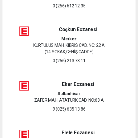
0 (256) 612 12 35
Coşkun Eczanesi
Merkez
KURTULUS MAH. KIBRIS CAD. NO: 22 A
(14.SOKAK,GENİŞ CADDE)
0 (256) 213 73 11
Eker Eczanesi
Sultanhisar
ZAFER MAH. ATATÜRK CAD. NO:63 A
9 (025) 635 13 86
Elele Eczanesi