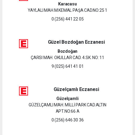
Karacasu
YAYLALI MAH.M.KEMAL PAŞA CAD.NO:25 1
0 (256) 441 22 05
Güzel Bozdoğan Eczanesi
Bozdoğan
ÇARSI MAH. OKULLAR CAD. 4.SK. NO: 11
9 (025) 641 41 01
Güzelçamlı Eczanesi
Güzelçamli
GÜZELÇAMLI MAH. MİLLİ PARK CAD.ALTIN
APT.NO:66 A
0 (256) 646 30 36