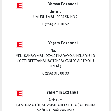
Yaman Eczanesi
Umurlu
UMURLU MAH. 2024 SK. NO.2
0 (256) 251 30 52
Yaşam Eczanesi
Nazilli
YENİ SANAYİ MAH. DEVLET KARAYOLU KENARI 61 B
( ÖZEL REFERANS HASTANESİ YANI DEVLET YOLU
ÜZERİ )
0 (256) 316 00 33
Yasemın Eczanesi
Altinkum
ÇAMLIK MAH.ÜÇ MEVSIM CADDESI 36 A ( ALTINKUM
SAĞLIK OCAĞI KARŞISI )