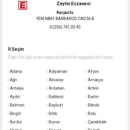
Zeytin Eczanesi
Karpuzlu
YENİ MAH. BARBAROS CAD.36 B
0 (256) 741 20 45
İl Seçin
Diğer il ile ilgili veriye ulaşmak için lütfen aşağıdan bir il seçin
Adana
Adıyaman
Afyon
Ağrı
Aksaray
Amasya
Antalya
Ardahan
Artvin
Aydın
Balıkesir
Bartın
Batman
Bayburt
Bilecik
Bingöl
Bitlis
Bolu
Burdur
Bursa
Çanakkale