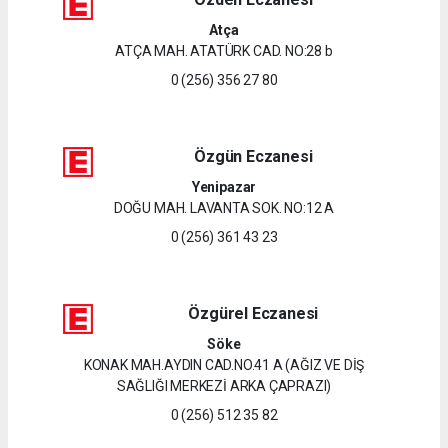
Atça
ATÇA MAH. ATATÜRK CAD. NO:28 b
0 (256) 356 27 80
Özgün Eczanesi
Yenipazar
DOĞU MAH. LAVANTA SOK. NO:12 A
0 (256) 361 43 23
Özgürel Eczanesi
Söke
KONAK MAH.AYDIN CAD.NO.41 A (AĞIZ VE DİŞ
SAĞLIĞI MERKEZİ ARKA ÇAPRAZI)
0 (256) 512 35 82