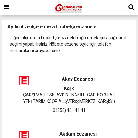
Aydın
il ve ilçelerine ait nöbetçi eczaneler.
Diğer il ilçelere ait nöbetçi eczaneleri öğrenmek için aşağıdan il
seçimi yapabilirsiniz. Nöbetçi eczene teyidi için telefon
numaralarını arayabilirsiniz.
Akay Eczanesi
Köşk
ÇARŞI MAH. ESKİ AYDIN - NAZİLLİ CAD. NO:34 A (
YENİ TARIM KOOP. ALIŞVERİŞ MERKEZİ KARŞISI )
0 (256) 461 41 41
Akdam Eczanesi