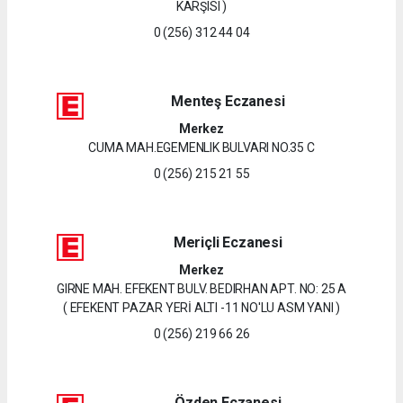
KARŞISI )
0 (256) 312 44 04
Menteş Eczanesi
Merkez
CUMA MAH.EGEMENLIK BULVARI NO.35 C
0 (256) 215 21 55
Meriçli Eczanesi
Merkez
GIRNE MAH. EFEKENT BULV. BEDIRHAN APT. NO: 25 A
( EFEKENT PAZAR YERİ ALTI -11 NO'LU ASM YANI )
0 (256) 219 66 26
Özden Eczanesi