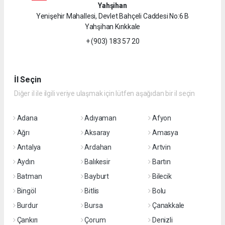
Yahşihan
Yenişehir Mahallesi, Devlet Bahçeli Caddesi No:6 B
Yahşihan Kırıkkale
+ (903) 183 57 20
İl Seçin
Diğer il ile ilgili veriye ulaşmak için lütfen aşağıdan bir il seçin
Adana
Adıyaman
Afyon
Ağrı
Aksaray
Amasya
Antalya
Ardahan
Artvin
Aydın
Balıkesir
Bartın
Batman
Bayburt
Bilecik
Bingöl
Bitlis
Bolu
Burdur
Bursa
Çanakkale
Çankırı
Çorum
Denizli