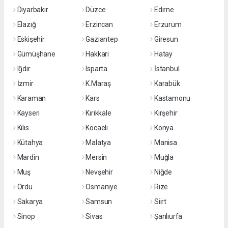
Diyarbakır
Düzce
Edirne
Elazığ
Erzincan
Erzurum
Eskişehir
Gaziantep
Giresun
Gümüşhane
Hakkari
Hatay
Iğdır
Isparta
İstanbul
İzmir
K.Maraş
Karabük
Karaman
Kars
Kastamonu
Kayseri
Kırıkkale
Kırşehir
Kilis
Kocaeli
Konya
Kütahya
Malatya
Manisa
Mardin
Mersin
Muğla
Muş
Nevşehir
Niğde
Ordu
Osmaniye
Rize
Sakarya
Samsun
Siirt
Sinop
Sivas
Şanlıurfa