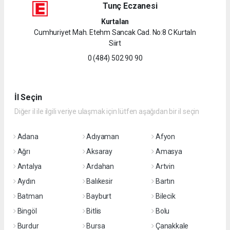
Tunç Eczanesi
Kurtalan
Cumhuriyet Mah. Etehm Sancak Cad. No:8 C Kurtaln
Siirt
0 (484) 502 90 90
İl Seçin
Diğer il ile ilgili veriye ulaşmak için lütfen aşağıdan bir il seçin
Adana
Adıyaman
Afyon
Ağrı
Aksaray
Amasya
Antalya
Ardahan
Artvin
Aydın
Balıkesir
Bartın
Batman
Bayburt
Bilecik
Bingöl
Bitlis
Bolu
Burdur
Bursa
Çanakkale