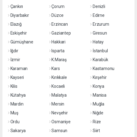
Çankırı
Çorum
Denizli
Diyarbakır
Düzce
Edirne
Elazığ
Erzincan
Erzurum
Eskişehir
Gaziantep
Giresun
Gümüşhane
Hakkari
Hatay
Iğdır
Isparta
İstanbul
İzmir
K.Maraş
Karabük
Karaman
Kars
Kastamonu
Kayseri
Kırıkkale
Kırşehir
Kilis
Kocaeli
Konya
Kütahya
Malatya
Manisa
Mardin
Mersin
Muğla
Muş
Nevşehir
Niğde
Ordu
Osmaniye
Rize
Sakarya
Samsun
Siirt