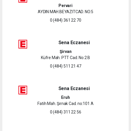
Pervari
AYDIN MAH.BEYAZITCAD. NO:5
0 (484) 361 22 70
Sena Eczanesi
Şirvan
Küfre Mah. PTT Cad. No:2 B
0 (484) 511 21 47
Sena Eczanesi
Eruh
Fatih Mah. Şırnak Cad. no:101 A
0 (484) 311 22 56