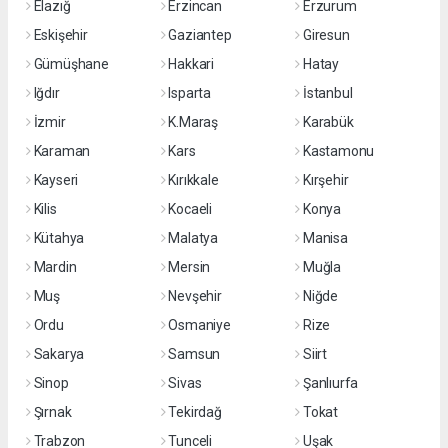
Elazığ
Erzincan
Erzurum
Eskişehir
Gaziantep
Giresun
Gümüşhane
Hakkari
Hatay
Iğdır
Isparta
İstanbul
İzmir
K.Maraş
Karabük
Karaman
Kars
Kastamonu
Kayseri
Kırıkkale
Kırşehir
Kilis
Kocaeli
Konya
Kütahya
Malatya
Manisa
Mardin
Mersin
Muğla
Muş
Nevşehir
Niğde
Ordu
Osmaniye
Rize
Sakarya
Samsun
Siirt
Sinop
Sivas
Şanlıurfa
Şırnak
Tekirdağ
Tokat
Trabzon
Tunceli
Uşak