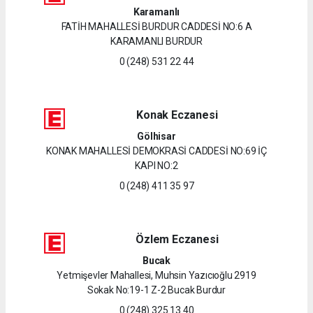
Karamanlı
FATİH MAHALLESİ BURDUR CADDESİ NO:6 A
KARAMANLI BURDUR
0 (248) 531 22 44
Konak Eczanesi
Gölhisar
KONAK MAHALLESİ DEMOKRASİ CADDESİ NO:69 İÇ
KAPI NO:2
0 (248) 411 35 97
Özlem Eczanesi
Bucak
Yetmişevler Mahallesi, Muhsin Yazıcıoğlu 2919
Sokak No:19-1 Z-2 Bucak Burdur
0 (248) 325 13 40