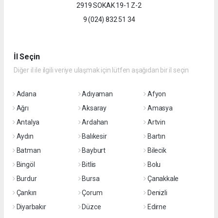
2919 SOKAK 19-1 Z-2
9 (024) 832 51 34
İl Seçin
Diğer il ile ilgili veriye ulaşmak için lütfen aşağıdan bir il seçin
Adana
Adıyaman
Afyon
Ağrı
Aksaray
Amasya
Antalya
Ardahan
Artvin
Aydın
Balıkesir
Bartın
Batman
Bayburt
Bilecik
Bingöl
Bitlis
Bolu
Burdur
Bursa
Çanakkale
Çankırı
Çorum
Denizli
Diyarbakır
Düzce
Edirne