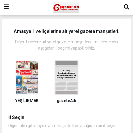
Amasya
il ve ilçelerine ait yerel gazete manşetleri.
Diğer il ilçelere ait yerel gazete manşetlerini inceleme için
aşağıdan il seçimi yapabilirsiniz.
YEŞİLIRMAK
gazeteAdi
İl Seçin
Diğer il ile ilgili veriye ulaşmak için lütfen aşağıdan bir il seçin