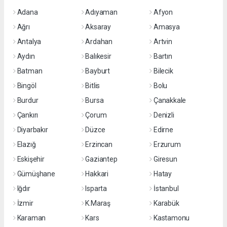
Adana
Adıyaman
Afyon
Ağrı
Aksaray
Amasya
Antalya
Ardahan
Artvin
Aydın
Balıkesir
Bartın
Batman
Bayburt
Bilecik
Bingöl
Bitlis
Bolu
Burdur
Bursa
Çanakkale
Çankırı
Çorum
Denizli
Diyarbakır
Düzce
Edirne
Elazığ
Erzincan
Erzurum
Eskişehir
Gaziantep
Giresun
Gümüşhane
Hakkari
Hatay
Iğdır
Isparta
İstanbul
İzmir
K.Maraş
Karabük
Karaman
Kars
Kastamonu