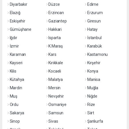
Diyarbakır
Düzce
Edirne
Elazığ
Erzincan
Erzurum
Eskişehir
Gaziantep
Giresun
Gümüşhane
Hakkari
Hatay
Iğdır
Isparta
İstanbul
İzmir
K.Maraş
Karabük
Karaman
Kars
Kastamonu
Kayseri
Kırıkkale
Kırşehir
Kilis
Kocaeli
Konya
Kütahya
Malatya
Manisa
Mardin
Mersin
Muğla
Muş
Nevşehir
Niğde
Ordu
Osmaniye
Rize
Sakarya
Samsun
Siirt
Sinop
Sivas
Şanlıurfa