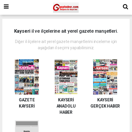
Kayseri
il ve ilçelerine ait yerel gazete manşetleri.
Diğer il ilçelere ait yerel gazete manşetlerini inceleme için
aşağıdan il seçimi yapabilirsiniz.
GAZETE
KAYSERİ
KAYSERİ
KAYSERİ
ANADOLU
GERÇEK HABER
HABER