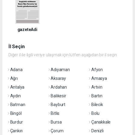
gazeteAdi
İl Seçin
Diğer il ile ilgili veriye ulaşmak için lütfen aşağıdan bir il seçin
Adana
Adıyaman
Afyon
Ağrı
Aksaray
Amasya
Antalya
Ardahan
Artvin
Aydın
Balıkesir
Bartın
Batman
Bayburt
Bilecik
Bingöl
Bitlis
Bolu
Burdur
Bursa
Çanakkale
Çankırı
Çorum
Denizli