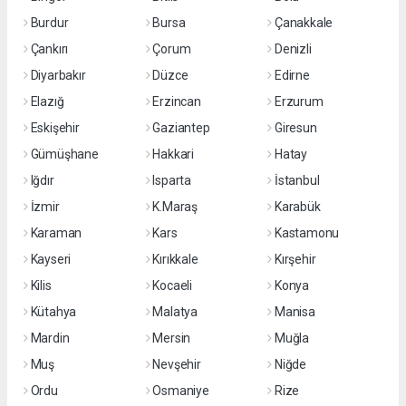
Burdur
Bursa
Çanakkale
Çankırı
Çorum
Denizli
Diyarbakır
Düzce
Edirne
Elazığ
Erzincan
Erzurum
Eskişehir
Gaziantep
Giresun
Gümüşhane
Hakkari
Hatay
Iğdır
Isparta
İstanbul
İzmir
K.Maraş
Karabük
Karaman
Kars
Kastamonu
Kayseri
Kırıkkale
Kırşehir
Kilis
Kocaeli
Konya
Kütahya
Malatya
Manisa
Mardin
Mersin
Muğla
Muş
Nevşehir
Niğde
Ordu
Osmaniye
Rize