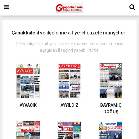
Çanakkale
il ve ilçelerine ait yerel gazete manşetleri.
Diğer il ilçelere ait yerel gazete manşetlerini inceleme için
aşağıdan il seçimi yapabilirsiniz.
AYVACIK
AYYILDIZ
BAYRAMİÇ
DOĞUŞ