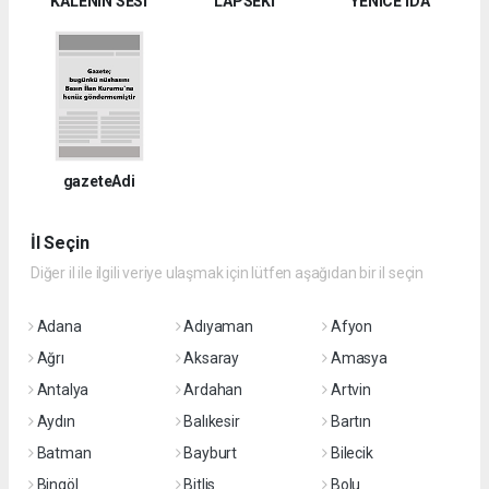
KALENİN SESİ
LAPSEKİ
YENİCE İDA
gazeteAdi
İl Seçin
Diğer il ile ilgili veriye ulaşmak için lütfen aşağıdan bir il seçin
Adana
Adıyaman
Afyon
Ağrı
Aksaray
Amasya
Antalya
Ardahan
Artvin
Aydın
Balıkesir
Bartın
Batman
Bayburt
Bilecik
Bingöl
Bitlis
Bolu