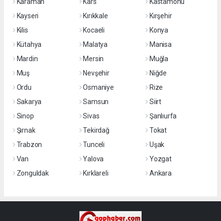
Karaman
Kars
Kastamonu
Kayseri
Kırıkkale
Kırşehir
Kilis
Kocaeli
Konya
Kütahya
Malatya
Manisa
Mardin
Mersin
Muğla
Muş
Nevşehir
Niğde
Ordu
Osmaniye
Rize
Sakarya
Samsun
Siirt
Sinop
Sivas
Şanlıurfa
Şırnak
Tekirdağ
Tokat
Trabzon
Tunceli
Uşak
Van
Yalova
Yozgat
Zonguldak
Kırklareli
Ankara