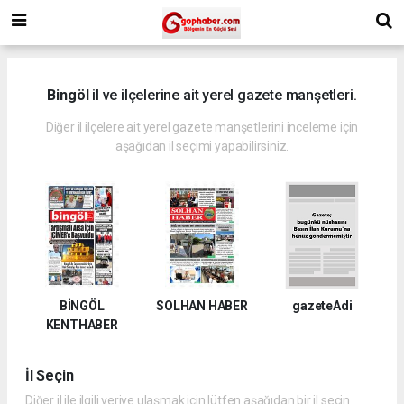
Bingöl
il ve ilçelerine ait yerel gazete manşetleri.
Diğer il ilçelere ait yerel gazete manşetlerini inceleme için
aşağıdan il seçimi yapabilirsiniz.
BİNGÖL
SOLHAN HABER
gazeteAdi
KENTHABER
İl Seçin
Diğer il ile ilgili veriye ulaşmak için lütfen aşağıdan bir il seçin