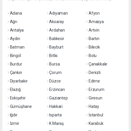
Adana
Adıyaman
Afyon
Ağrı
Aksaray
Amasya
Antalya
Ardahan
Artvin
Aydın
Balıkesir
Bartın
Batman
Bayburt
Bilecik
Bingöl
Bitlis
Bolu
Burdur
Bursa
Çanakkale
Çankırı
Çorum
Denizli
Diyarbakır
Düzce
Edirne
Elazığ
Erzincan
Erzurum
Eskişehir
Gaziantep
Giresun
Gümüşhane
Hakkari
Hatay
Iğdır
Isparta
İstanbul
İzmir
K.Maraş
Karabük