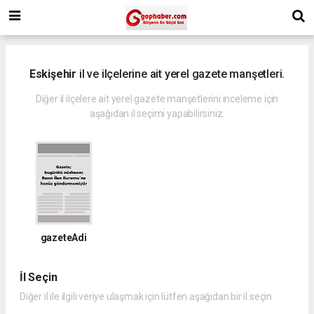
Eskişehir
il ve ilçelerine ait yerel gazete manşetleri.
Diğer il ilçelere ait yerel gazete manşetlerini inceleme için
aşağıdan il seçimi yapabilirsiniz.
gazeteAdi
İl Seçin
Diğer il ile ilgili veriye ulaşmak için lütfen aşağıdan bir il seçin