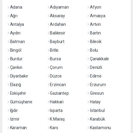
Adana
Adıyaman
Afyon
Ağrı
Aksaray
Amasya
Antalya
Ardahan
Artvin
Aydın
Balıkesir
Bartın
Batman
Bayburt
Bilecik
Bingöl
Bitlis
Bolu
Burdur
Bursa
Çanakkale
Çankırı
Çorum
Denizli
Diyarbakır
Düzce
Edirne
Elazığ
Erzincan
Erzurum
Eskişehir
Gaziantep
Giresun
Gümüşhane
Hakkari
Hatay
Iğdır
Isparta
İstanbul
İzmir
K.Maraş
Karabük
Karaman
Kars
Kastamonu