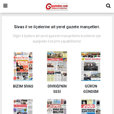
Sivas
il ve ilçelerine ait yerel gazete manşetleri.
Diğer il ilçelere ait yerel gazete manşetlerini inceleme için
aşağıdan il seçimi yapabilirsiniz.
BİZİM SİVAS
DİVRİĞİ'NİN
GÜRÜN
SESİ
GÜNDEM