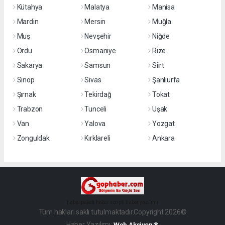
Kütahya
Malatya
Manisa
Mardin
Mersin
Muğla
Muş
Nevşehir
Niğde
Ordu
Osmaniye
Rize
Sakarya
Samsun
Siirt
Sinop
Sivas
Şanlıurfa
Şırnak
Tekirdağ
Tokat
Trabzon
Tunceli
Uşak
Van
Yalova
Yozgat
Zonguldak
Kırklareli
Ankara
haber paketi
haber scripti
haber yazılımı
Tüm hakları saklı tutulmaktadır.Copyright 2026©
Haber Yazılımı:
Web Aksiyon ®