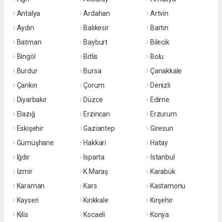
Antalya
Ardahan
Artvin
Aydın
Balıkesir
Bartın
Batman
Bayburt
Bilecik
Bingöl
Bitlis
Bolu
Burdur
Bursa
Çanakkale
Çankırı
Çorum
Denizli
Diyarbakır
Düzce
Edirne
Elazığ
Erzincan
Erzurum
Eskişehir
Gaziantep
Giresun
Gümüşhane
Hakkari
Hatay
Iğdır
Isparta
İstanbul
İzmir
K.Maraş
Karabük
Karaman
Kars
Kastamonu
Kayseri
Kırıkkale
Kırşehir
Kilis
Kocaeli
Konya