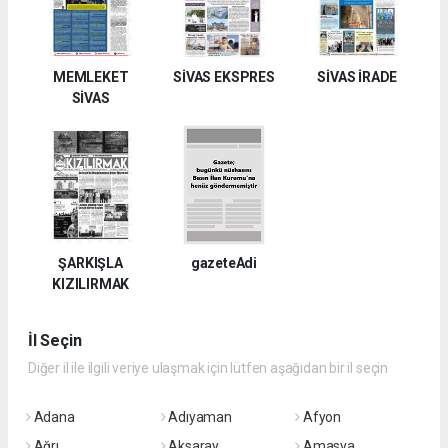
MEMLEKET
SİVAS EKSPRES
SİVAS İRADE
SİVAS
ŞARKIŞLA
gazeteAdi
KIZILIRMAK
İl Seçin
Diğer il ile ilgili veriye ulaşmak için lütfen aşağıdan bir il seçin
Adana
Adıyaman
Afyon
Ağrı
Aksaray
Amasya