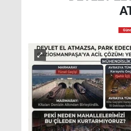
A
Günc