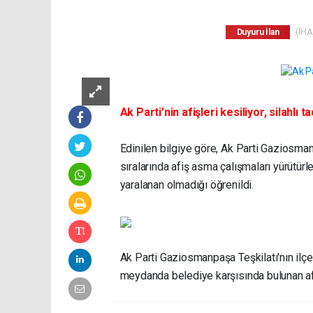
(İHA)
Duyuru İlan
Ak Parti'nin afişleri kesiliyor, silahlı tac
Edinilen bilgiye göre, Ak Parti Gaziosma
sıralarında afiş asma çalışmaları yürütürle
yaralanan olmadığı öğrenildi.
Ak Parti Gaziosmanpaşa Teşkilatı'nın ilç
meydanda belediye karşısında bulunan afi