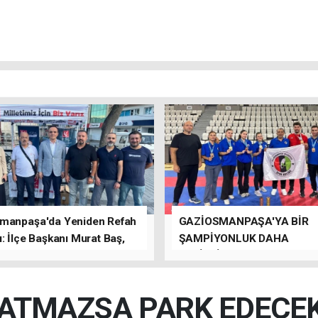
manpaşa'da Yeniden Refah
GAZİOSMANPAŞA'YA BİR
: İlçe Başkanı Murat Baş,
ŞAMPİYONLUK DAHA
rede Güçlü Bir Sinerji
GETİRDİLER.
rdu
 ATMAZSA PARK EDECEK