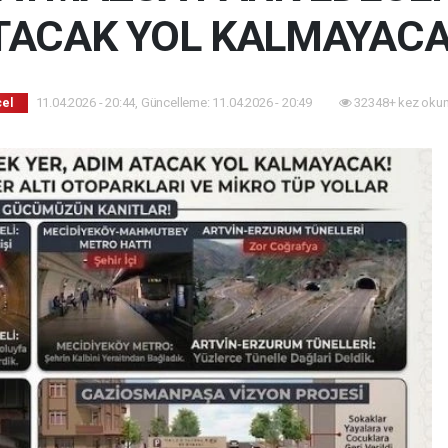
TACAK YOL KALMAYACA
11.04.2026 - 20:44, Güncelleme: 11.04.2026 - 20:49
32348+ kez okun
el