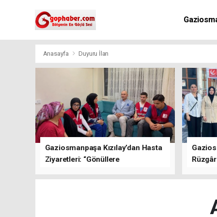
Gaziosm
Anasayfa
Duyuru İlan
Gaziosmanpaşa Kızılay’dan Hasta
Gazios
Ziyaretleri: “Gönüllere
Rüzgârı
Dokunuyoruz”
Kısa Sü
Oluştu