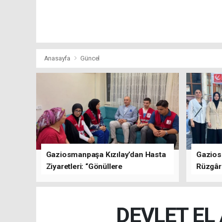
Anasayfa
Güncel
Gaziosmanpaşa Kızılay’dan Hasta
Gazios
Ziyaretleri: “Gönüllere
Rüzgârı
Dokunuyoruz”
Kısa Sü
Oluştu
DEVLET EL