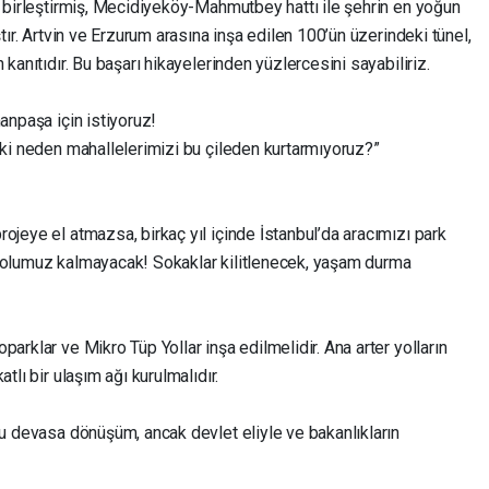
ı birleştirmiş, Mecidiyeköy-Mahmutbey hattı ile şehrin en yoğun
ştır. Artvin ve Erzurum arasına inşa edilen 100’ün üzerindeki tünel,
 kanıtıdır. Bu başarı hikayelerinden yüzlercesini sayabiliriz.
anpaşa için istiyoruz!
eki neden mahallelerimizi bu çileden kurtarmıyoruz?”
ojeye el atmazsa, birkaç yıl içinde İstanbul’da aracımızı park
 yolumuz kalmayacak! Sokaklar kilitlenecek, yaşam durma
arklar ve Mikro Tüp Yollar inşa edilmelidir. Ana arter yolların
tlı bir ulaşım ağı kurulmalıdır.
bu devasa dönüşüm, ancak devlet eliyle ve bakanlıkların