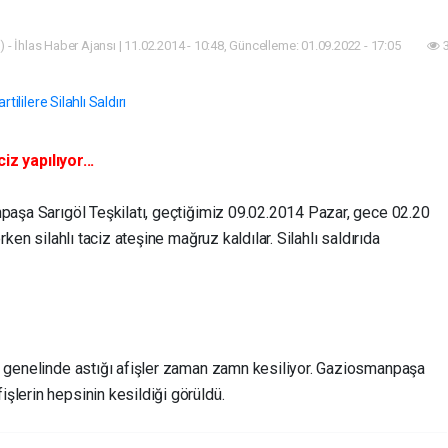
 - İhlas Haber Ajansı | 11.02.2014 - 10:48, Güncelleme: 01.09.2022 - 17:05
3
iz yapılıyor...
npaşa Sarıgöl Teşkilatı, geçtiğimiz 09.02.2014 Pazar, gece 02.20
rken silahlı taciz ateşine mağruz kaldılar. Silahlı saldırıda
e genelinde astığı afişler zaman zamn kesiliyor. Gaziosmanpaşa
şlerin hepsinin kesildiği görüldü.