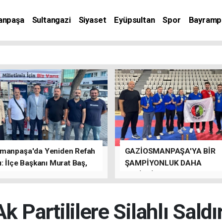
anpaşa
Sultangazi
Siyaset
Eyüpsultan
Spor
Bayramp
manpaşa'da Yeniden Refah
GAZİOSMANPAŞA'YA BİR
: İlçe Başkanı Murat Baş,
ŞAMPİYONLUK DAHA
rede Güçlü Bir Sinerji
GETİRDİLER.
rdu
Ak Partililere Silahlı Saldır