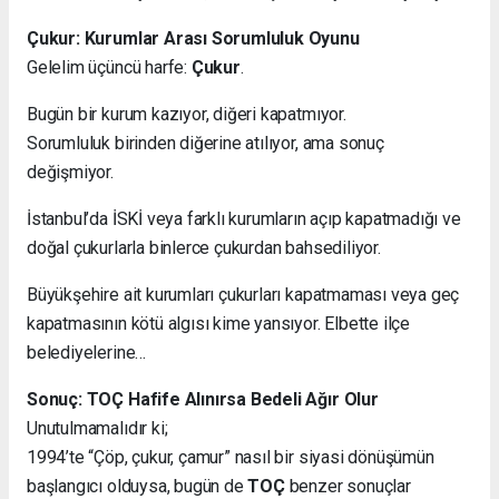
Çukur: Kurumlar Arası Sorumluluk Oyunu
Gelelim üçüncü harfe:
Çukur
.
Bugün bir kurum kazıyor, diğeri kapatmıyor.
Sorumluluk birinden diğerine atılıyor, ama sonuç
değişmiyor.
İstanbul’da İSKİ veya farklı kurumların açıp kapatmadığı ve
doğal çukurlarla binlerce çukurdan bahsediliyor.
Büyükşehire ait kurumları çukurları kapatmaması veya geç
kapatmasının kötü algısı kime yansıyor. Elbette ilçe
belediyelerine…
Sonuç: TOÇ Hafife Alınırsa Bedeli Ağır Olur
Unutulmamalıdır ki;
1994’te “Çöp, çukur, çamur” nasıl bir siyasi dönüşümün
başlangıcı olduysa, bugün de
TOÇ
benzer sonuçlar