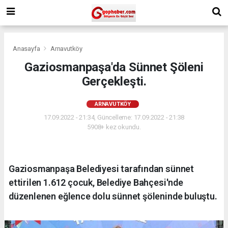
Anasayfa
Arnavutköy
Gaziosmanpaşa'da Sünnet Şöleni
Gerçekleşti.
ARNAVUTKÖY
17.09.2022 - 21:34, Güncelleme: 17.09.2022 - 21:38
5908+ kez okundu.
Gaziosmanpaşa Belediyesi tarafından sünnet
ettirilen 1.612 çocuk, Belediye Bahçesi'nde
düzenlenen eğlence dolu sünnet şöleninde buluştu.