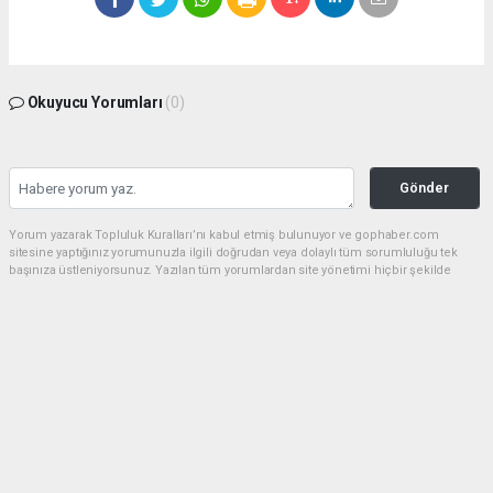
Okuyucu Yorumları
(0)
Gönder
Yorum yazarak Topluluk Kuralları’nı kabul etmiş bulunuyor ve gophaber.com
sitesine yaptığınız yorumunuzla ilgili doğrudan veya dolaylı tüm sorumluluğu tek
başınıza üstleniyorsunuz. Yazılan tüm yorumlardan site yönetimi hiçbir şekilde
sorumlu tutulamaz.
haber paketi
haber scripti
haber yazılımı
Tüm hakları saklı tutulmaktadır.Copyright 2026©
Haber Yazılımı:
Web Aksiyon ®