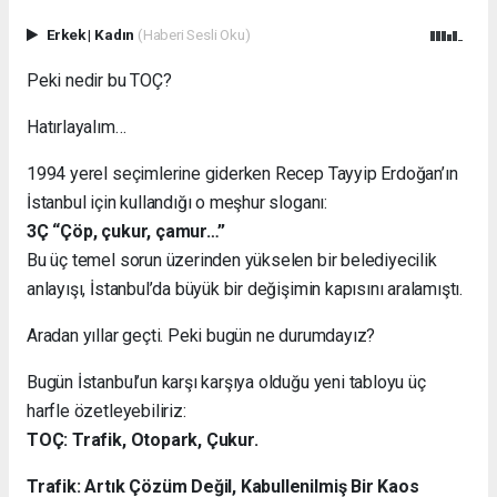
Erkek
|
Kadın
(Haberi Sesli Oku)
Peki nedir bu TOÇ?
Hatırlayalım…
1994 yerel seçimlerine giderken Recep Tayyip Erdoğan’ın
İstanbul için kullandığı o meşhur sloganı:
3Ç “Çöp, çukur, çamur…”
Bu üç temel sorun üzerinden yükselen bir belediyecilik
anlayışı, İstanbul’da büyük bir değişimin kapısını aralamıştı.
Aradan yıllar geçti. Peki bugün ne durumdayız?
Bugün İstanbul’un karşı karşıya olduğu yeni tabloyu üç
harfle özetleyebiliriz:
TOÇ: Trafik, Otopark, Çukur.
Trafik: Artık Çözüm Değil, Kabullenilmiş Bir Kaos