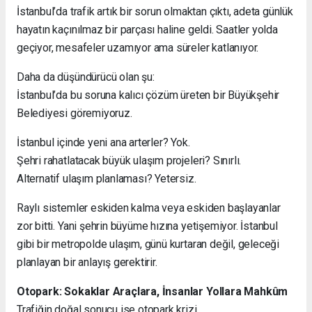
İstanbul’da trafik artık bir sorun olmaktan çıktı, adeta günlük
hayatın kaçınılmaz bir parçası haline geldi. Saatler yolda
geçiyor, mesafeler uzamıyor ama süreler katlanıyor.
Daha da düşündürücü olan şu:
İstanbul’da bu soruna kalıcı çözüm üreten bir Büyükşehir
Belediyesi göremiyoruz.
İstanbul içinde yeni ana arterler? Yok.
Şehri rahatlatacak büyük ulaşım projeleri? Sınırlı.
Alternatif ulaşım planlaması? Yetersiz.
Raylı sistemler eskiden kalma veya eskiden başlayanlar
zor bitti. Yani şehrin büyüme hızına yetişemiyor. İstanbul
gibi bir metropolde ulaşım, günü kurtaran değil, geleceği
planlayan bir anlayış gerektirir.
Otopark: Sokaklar Araçlara, İnsanlar Yollara Mahkûm
Trafiğin doğal sonucu ise otopark krizi…