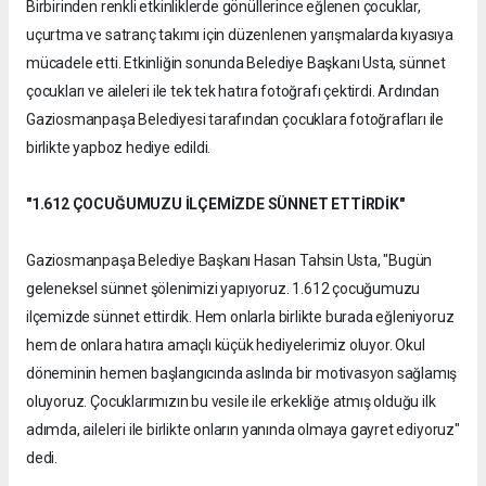
Birbirinden renkli etkinliklerde gönüllerince eğlenen çocuklar,
uçurtma ve satranç takımı için düzenlenen yarışmalarda kıyasıya
mücadele etti. Etkinliğin sonunda Belediye Başkanı Usta, sünnet
çocukları ve aileleri ile tek tek hatıra fotoğrafı çektirdi. Ardından
Gaziosmanpaşa Belediyesi tarafından çocuklara fotoğrafları ile
birlikte yapboz hediye edildi.
"1.612 ÇOCUĞUMUZU İLÇEMİZDE SÜNNET ETTİRDİK"
Gaziosmanpaşa Belediye Başkanı Hasan Tahsin Usta, "Bugün
geleneksel sünnet şölenimizi yapıyoruz. 1.612 çocuğumuzu
ilçemizde sünnet ettirdik. Hem onlarla birlikte burada eğleniyoruz
hem de onlara hatıra amaçlı küçük hediyelerimiz oluyor. Okul
döneminin hemen başlangıcında aslında bir motivasyon sağlamış
oluyoruz. Çocuklarımızın bu vesile ile erkekliğe atmış olduğu ilk
adımda, aileleri ile birlikte onların yanında olmaya gayret ediyoruz"
dedi.