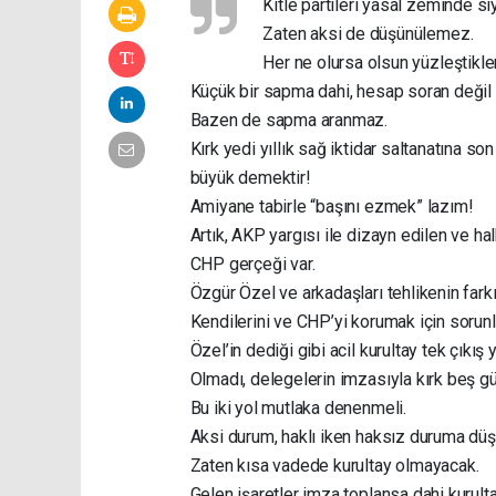
Kitle partileri yasal zeminde siy
Zaten aksi de düşünülemez.
Her ne olursa olsun yüzleştikler
Küçük bir sapma dahi, hesap soran değil 
Bazen de sapma aranmaz.
Kırk yedi yıllık sağ iktidar saltanatına 
büyük demektir!
Amiyane tabirle “başını ezmek” lazım!
Artık, AKP yargısı ile dizayn edilen ve hal
CHP gerçeği var.
Özgür Özel ve arkadaşları tehlikenin farkı
Kendilerini ve CHP’yi korumak için sorunlara
Özel’in dediği gibi acil kurultay tek çıkış y
Olmadı, delegelerin imzasıyla kırk beş g
Bu iki yol mutlaka denenmeli.
Aksi durum, haklı iken haksız duruma düşü
Zaten kısa vadede kurultay olmayacak.
Gelen işaretler imza toplansa dahi kurult