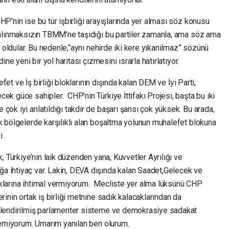
HP’nin ise bu tür işbirliği arayışlarında yer alması söz konusu
e alınmaksızın TBMM’ne taşıdığı bu partiler zamanla, ama söz ama
sı oldular. Bu nedenle,“aynı nehirde iki kere yıkanılmaz” sözünü
ine yeni bir yol haritası çizmesini ısrarla hatırlatıyor.
lefet ve İş birliği bloklarının dışında kalan DEM ve İyi Parti,
ek güce sahipler. CHP’nin Türkiye İttifakı Projesi, başta bu iki
çok iyi anlatıldığı takdir de başarı şansı çok yüksek. Bu arada,
k bölgelerde karşılıklı alan boşaltma yolunun muhalefet blokuna
i.
k, Türkiye’nin laik düzenden yana, Kuvvetler Ayrılığı ve
a ihtiyaç var. Lakin, DEVA dışında kalan Saadet,Gelecek ve
aklarına ihtimal vermiyorum. Mecliste yer alma lüksünü CHP
rinin ortak iş birliği metnine sadık kalacaklarından da
üçlendirilmiş parlamenter sisteme ve demokrasiye sadakat
öremiyorum. Umarım yanılan ben olurum.