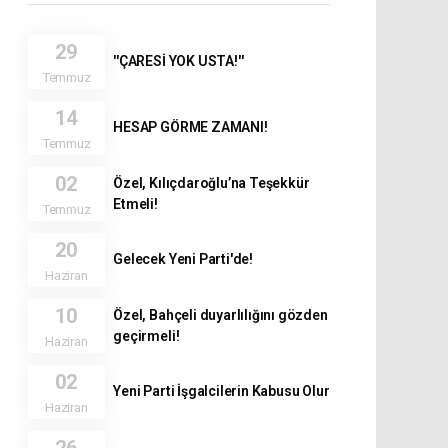
29
''ÇARESİ YOK USTA!''
Temmuz
14
HESAP GÖRME ZAMANI!
Temmuz
02
Özel, Kılıçdaroğlu’na Teşekkür
Etmeli!
Temmuz
20
Gelecek Yeni Parti'de!
Haziran
10
Özel, Bahçeli duyarlılığını gözden
geçirmeli!
Haziran
02
Yeni Parti İşgalcilerin Kabusu Olur
Haziran
26