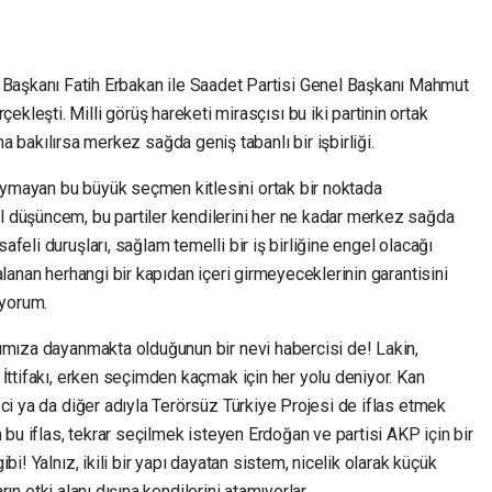
Başkanı Fatih Erbakan ile Saadet Partisi Genel Başkanı Mahmut
ekleşti. Milli görüş hareketi mirasçısı bu iki partinin ortak
bakılırsa merkez sağda geniş tabanlı bir işbirliği.
ymayan bu büyük seçmen kitlesini ortak bir noktada
üşüncem, bu partiler kendilerini her ne kadar merkez sağda
eli duruşları, sağlam temelli bir iş birliğine engel olacağı
lanan herhangi bir kapıdan içeri girmeyeceklerinin garantisini
iyorum.
ımıza dayanmakta olduğunun bir nevi habercisi de! Lakin,
İttifakı, erken seçimden kaçmak için her yolu deniyor. Kan
ci ya da diğer adıyla Terörsüz Türkiye Projesi de iflas etmek
 bu iflas, tekrar seçilmek isteyen Erdoğan ve partisi AKP için bir
i! Yalnız, ikili bir yapı dayatan sistem, nicelik olarak küçük
arın etki alanı dışına kendilerini atamıyorlar.