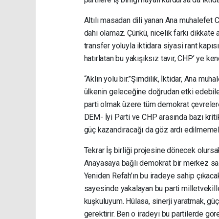
Altılı masadan dili yanan Ana muhalefet C
dahi olamaz. Çünkü, nicelik farkı dikkat
transfer yoluyla iktidara siyasi rant kapı
hatırlatan bu yakışıksız tavır, CHP’ ye kend
“Aklın yolu bir.”Şimdilik, İktidar, Ana muha
ülkenin geleceğine doğrudan etki edebilec
parti olmak üzere tüm demokrat çevrelere 
DEM- İyi Parti ve CHP arasında bazı kriti
güç kazandıracağı da göz ardı edilmemel
Tekrar İş birliği projesine dönecek olursa
Anayasaya bağlı demokrat bir merkez sağ
Yeniden Refah’ın bu iradeye sahip çıkac
sayesinde yakalayan bu parti milletvekille
kuşkuluyum. Hülasa, sinerji yaratmak, g
gerektirir. Ben o iradeyi bu partilerde g