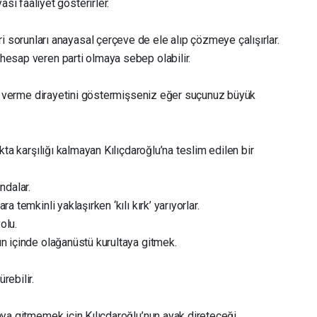
asi faaliyet gösterirler.
i sorunları anayasal çerçeve de ele alıp çözmeye çalışırlar.
hesap veren parti olmaya sebep olabilir.
son verme dirayetini göstermişseniz eğer suçunuz büyük
kta karşılığı kalmayan Kılıçdaroğlu’na teslim edilen bir
ndalar.
 temkinli yaklaşırken ‘kılı kırk’ yarıyorlar.
olu.
ün içinde olağanüstü kurultaya gitmek.
rebilir.
aya gitmemek için Kılıçdaroğlu’nun ayak direteceği