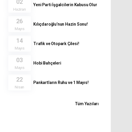
02
Yeni Parti İşgalcilerin Kabusu Olur
Haziran
26
Kılıçdaroğlu’nun Hazin Sonu!
Mayıs
14
Trafik ve Otopark Çilesi!
Mayıs
03
Hobi Bahçeleri
Mayıs
22
Pankartların Ruhu ve 1 Mayıs!
Nisan
Tüm Yazıları