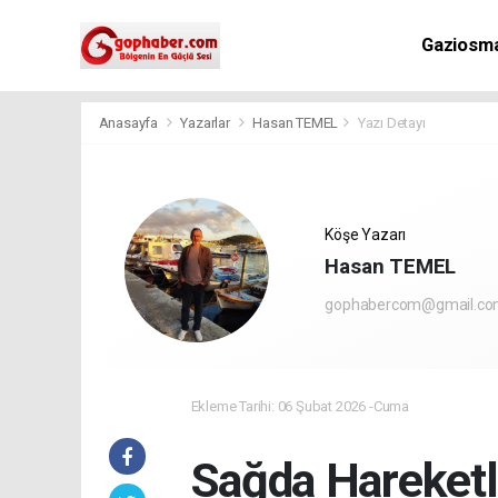
Gaziosm
Anasayfa
Yazarlar
Hasan TEMEL
Yazı Detayı
Köşe Yazarı
Hasan TEMEL
gophabercom@gmail.c
Ekleme Tarihi: 06 Şubat 2026 -Cuma
Sağda Hareket