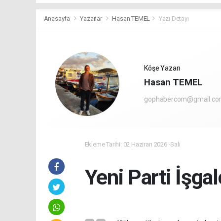
Anasayfa
Yazarlar
Hasan TEMEL
Yazı Detayı
Köşe Yazarı
Hasan TEMEL
gophabercom@gmail.c
Ekleme Tarihi: 02 Haziran 2026 -Salı
Yeni Parti İşga