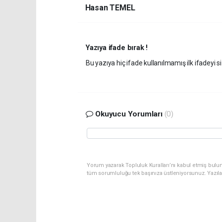
Hasan TEMEL
Yazıya ifade bırak !
Bu yazıya hiç ifade kullanılmamış ilk ifadeyi si
Okuyucu Yorumları
(0)
Yorum yazarak Topluluk Kuralları’nı kabul etmiş bulu
tüm sorumluluğu tek başınıza üstleniyorsunuz. Yazıl