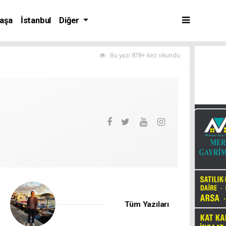
aşa
İstanbul
Diğer
Bu yazı 878+ kez okundu.
Tüm Yazıları