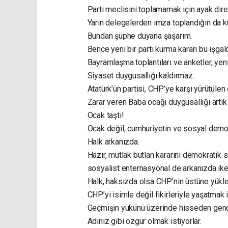
Parti meclisini toplamamak için ayak dire
Yarın delegelerden imza toplandığın da k
Bundan şüphe duyana şaşarım.
Bence yeni bir parti kurma kararı bu işgal
Bayramlaşma toplantıları ve anketler, yen
Siyaset duygusallığı kaldırmaz.
Atatürk’ün partisi, CHP’ye karşı yürütülen
Zarar veren Baba ocağı duygusallığı artı
Ocak taştı!
Ocak değil, cumhuriyetin ve sosyal demok
Halk arkanızda.
Hazır, mutlak butlan kararını demokratik 
sosyalist enternasyonal de arkanızda ik
Halk, haksızda olsa CHP’nin üstüne yükle
CHP’yi isimle değil fikirleriyle yaşatmak i
Geçmişin yükünü üzerinde hisseden gençl
Adınız gibi özgür olmak istiyorlar.