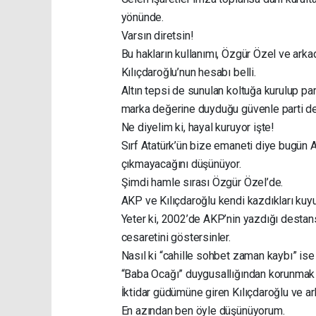
yönünde.
Varsın diretsin!
Bu hakların kullanımı, Özgür Özel ve arkad
Kılıçdaroğlu’nun hesabı belli.
Altın tepsi de sunulan koltuğa kurulup pa
marka değerine duyduğu güvenle parti d
Ne diyelim ki, hayal kuruyor işte!
Sırf Atatürk’ün bize emaneti diye bugün A
çıkmayacağını düşünüyor.
Şimdi hamle sırası Özgür Özel’de.
AKP ve Kılıçdaroğlu kendi kazdıkları kuy
Yeter ki, 2002’de AKP’nin yazdığı destan
cesaretini göstersinler.
Nasıl ki “cahille sohbet zaman kaybı” ise
“Baba Ocağı” duygusallığından korunmak 
İktidar güdümüne giren Kılıçdaroğlu ve a
En azından ben öyle düşünüyorum.