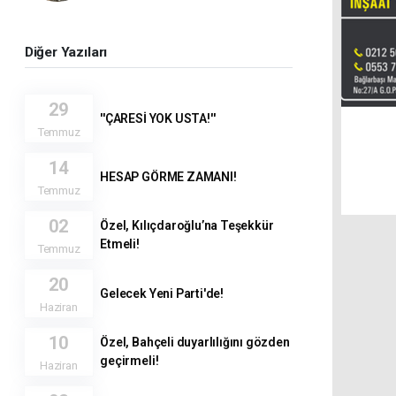
Diğer Yazıları
29
''ÇARESİ YOK USTA!''
Temmuz
14
HESAP GÖRME ZAMANI!
Temmuz
02
Özel, Kılıçdaroğlu’na Teşekkür
Etmeli!
Temmuz
20
Gelecek Yeni Parti'de!
Haziran
10
Özel, Bahçeli duyarlılığını gözden
geçirmeli!
Haziran