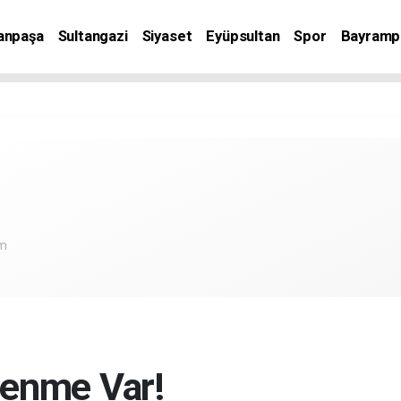
anpaşa
Sultangazi
Siyaset
Eyüpsultan
Spor
Bayramp
om
lenme Var!