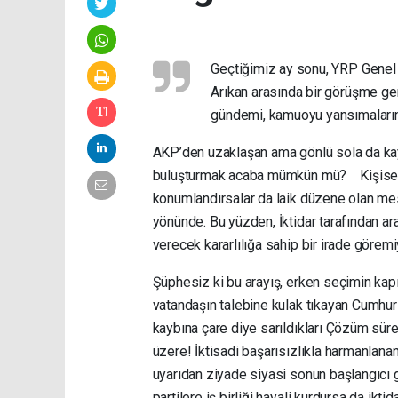
Geçtiğimiz ay sonu, YRP Genel 
Arıkan arasında bir görüşme gerç
gündemi, kamuoyu yansımalarına 
AKP’den uzaklaşan ama gönlü sola da ka
buluşturmak acaba mümkün mü? Kişisel d
konumlandırsalar da laik düzene olan mesaf
yönünde. Bu yüzden, İktidar tarafından ara
verecek kararlılığa sahip bir irade görem
Şüphesiz ki bu arayış, erken seçimin kap
vatandaşın talebine kulak tıkayan Cumhur 
kaybına çare diye sarıldıkları Çözüm süre
üzere! İktisadi başarısızlıkla harmanlanan
uyarıdan ziyade siyasi sonun başlangıcı gib
partilere iş birliği hayali kurdursa da iktid