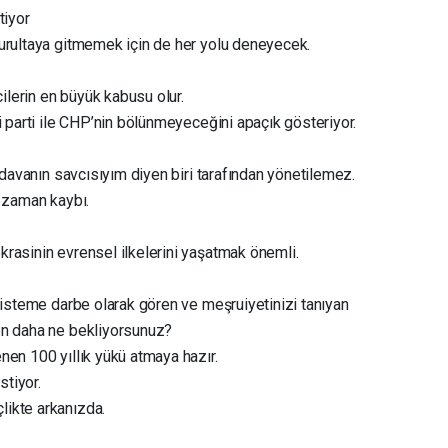
tiyor
urultaya gitmemek için de her yolu deneyecek.
cilerin en büyük kabusu olur.
i parti ile CHP’nin bölünmeyeceğini apaçık gösteriyor.
 davanın savcısıyım diyen biri tarafından yönetilemez.
k zaman kaybı.
rasinin evrensel ilkelerini yaşatmak önemli.
sisteme darbe olarak gören ve meşruiyetinizi tanıyan
en daha ne bekliyorsunuz?
nen 100 yıllık yükü atmaya hazır.
stiyor.
ikte arkanızda.